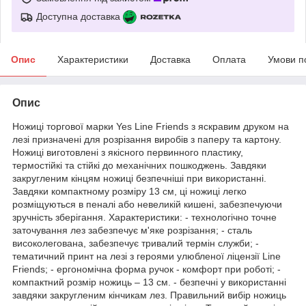
Доступна доставка
Опис
Характеристики
Доставка
Оплата
Умови п
Опис
Ножиці торгової марки Yes Line Friends з яскравим друком на
лезі призначені для розрізання виробів з паперу та картону.
Ножиці виготовлені з якісного первинного пластику,
термостійкі та стійкі до механічних пошкоджень. Завдяки
закругленим кінцям ножиці безпечніші при використанні.
Завдяки компактному розміру 13 см, ці ножиці легко
розміщуються в пеналі або невеликій кишені, забезпечуючи
зручність зберігання. Характеристики: - технологічно точне
заточування лез забезпечує м'яке розрізання; - сталь
високолегована, забезпечує тривалий термін служби; -
тематичний принт на лезі з героями улюбленої ліцензії Line
Friends; - ергономічна форма ручок - комфорт при роботі; -
компактний розмір ножиць – 13 см. - безпечні у використанні
завдяки закругленим кінчикам лез. Правильний вибір ножиць