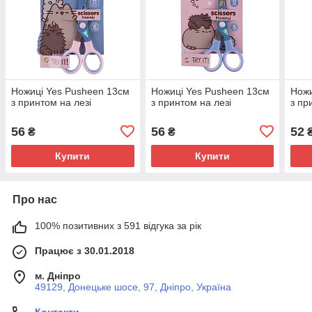
Ножиці Yes Pusheen 13см
Ножиці Yes Pusheen 13см
Ножи
з принтом на лезі
з принтом на лезі
з пр
56
56
52
₴
₴
Купити
Купити
Про нас
100% позитивних з 591 відгука за рік
Працює з 30.01.2018
м. Дніпро
49129, Донецьке шосе, 97, Дніпро, Україна
Контакти