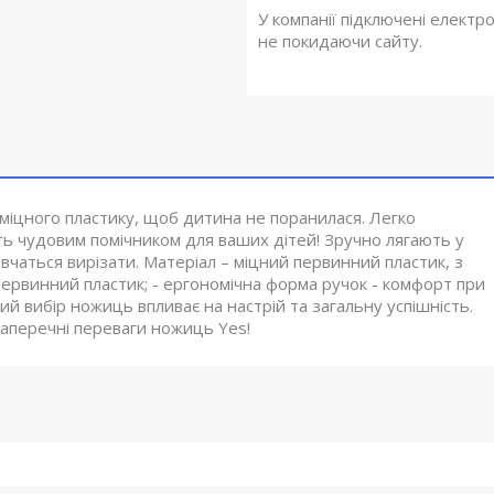
У компанії підключені електр
не покидаючи сайту.
з міцного пластику, щоб дитина не поранилася. Легко
ть чудовим помічником для ваших дітей! Зручно лягають у
вчаться вирізати. Матеріал – міцний первинний пластик, з
 первинний пластик; - ергономічна форма ручок - комфорт при
ий вибір ножиць впливає на настрій та загальну успішність.
заперечні переваги ножиць Yes!