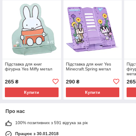
Підставка для книг
Підставка для книг Yes
Підс
фігурна Yes Miffy метал
Minecraft.Spring метал
фігу
мета
265
290
265
₴
₴
Купити
Купити
Про нас
100% позитивних з 591 відгука за рік
Працює з 30.01.2018