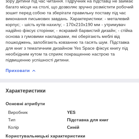
зору дитини під час читання. Підручник на підставці не займає
багато місця на столі, що дозволяє зручно розмістити робочий
зошит перед собою та зберігати правильну поставу під час
виконання письмових завдань. Характеристики: - металевий
корпус; - шість кутів нахилу; - 170x210x190 мм - утримувач
надійно фіксує сторінки; - яскравий барвистий дизайн; - стійка
основа з гумовими накладками, які оберігають меблі від
пошкоджень, запобігають ковзанню та гасять шум. Підставка
для книг з тематичним дизайном Yes Space фіксує книгу під
необхідним кутом та сприяє покращенню настрою та
підвищенню успішності дитини.
Приховати
Характеристики
Основні атрибути
Виробник
YES
Тип
Підставка для книг
Колір
Синій
Користувальницькі характеристики