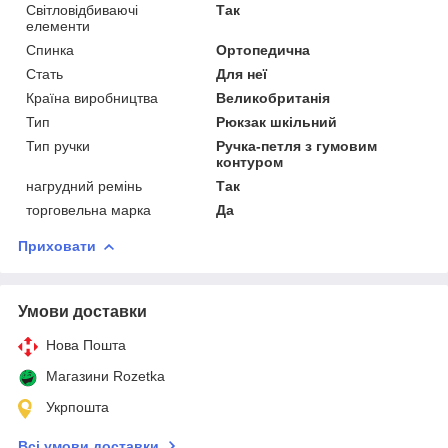
Світловідбиваючі
Так
елементи
Спинка
Ортопедична
Стать
Для неї
Країна виробництва
Великобританія
Тип
Рюкзак шкільний
Тип ручки
Ручка-петля з гумовим
контуром
нагрудний ремінь
Так
торговельна марка
Да
Приховати
Умови доставки
Нова Пошта
Магазини Rozetka
Укрпошта
Всі умови доставки