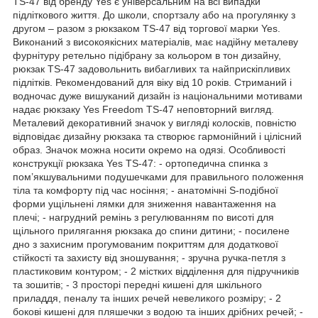
TS-47 від бренду Yes є універсальним на всі випадки
підліткового життя. До школи, спортзалу або на прогулянку з
другом – разом з рюкзаком TS-47 від торгової марки Yes.
Виконаний з високоякісних матеріалів, має надійну металеву
фурнітуру ретельно підібрану за кольором в тон дизайну,
рюкзак TS-47 задовольнить вибагливих та найприскіпливих
підлітків. Рекомендований для віку від 10 років. Стриманий і
водночас дуже вишуканий дизайн із національними мотивами
надає рюкзаку Yes Freedom TS-47 неповторний вигляд.
Металевий декоративний значок у вигляді колосків, повністю
відповідає дизайну рюкзака та створює гармонійний і цілісний
образ. Значок можна носити окремо на одязі. Особливості
конструкції рюкзака Yes TS-47: - ортопедична спинка з
пом’якшувальними подушечками для правильного положення
тіла та комфорту під час носіння; - анатомічні S-подібної
форми ущільнені лямки для зниження навантаження на
плечі; - нагрудний ремінь з регулюванням по висоті для
щільного прилягання рюкзака до спини дитини; - посилене
дно з захисним прогумованим покриттям для додаткової
стійкості та захисту від зношування; - зручна ручка-петля з
пластиковим контуром; - 2 містких відділення для підручників
та зошитів; - 3 просторі передні кишені для шкільного
приладдя, пеналу та інших речей невеликого розміру; - 2
бокові кишені для пляшечки з водою та інших дрібних речей; -