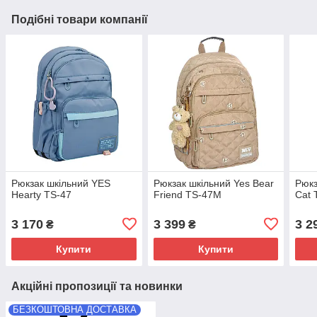
Подібні товари компанії
Рюкзак шкільний YES
Рюкзак шкільний Yes Bear
Рюкз
Hearty TS-47
Friend TS-47M
Cat
3 170
3 399
3 2
₴
₴
Купити
Купити
Акційні пропозиції та новинки
БЕЗКОШТОВНА ДОСТАВКА