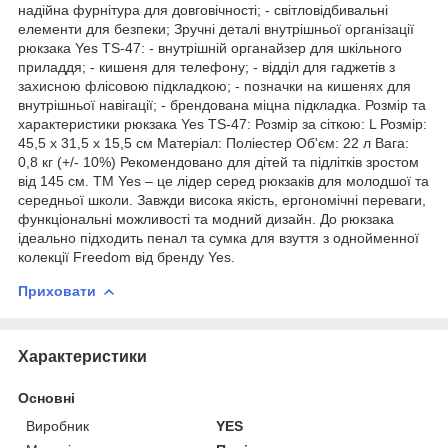
надійна фурнітура для довговічності; - світловідбивальні
елементи для безпеки; Зручні деталі внутрішньої організації
рюкзака Yes TS-47: - внутрішній органайзер для шкільного
приладдя; - кишеня для телефону; - відділ для гаджетів з
захисною флісовою підкладкою; - позначки на кишенях для
внутрішньої навігації; - брендована міцна підкладка. Розмір та
характеристики рюкзака Yes TS-47: Розмір за сіткою: L Розмір:
45,5 х 31,5 х 15,5 см Матеріал: Поліестер Об'єм: 22 л Вага:
0,8 кг (+/- 10%) Рекомендовано для дітей та підлітків зростом
від 145 см. ТМ Yes – це лідер серед рюкзаків для молодшої та
середньої школи. Завжди висока якість, ергономічні переваги,
функціональні можливості та модний дизайн. До рюкзака
ідеально підходить пенал та сумка для взуття з однойменної
колекції Freedom від бренду Yes.
Приховати
Характеристики
Основні
Виробник
YES