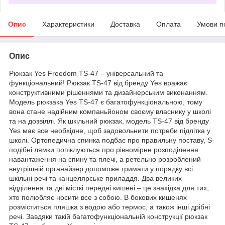
Опис
Характеристики
Доставка
Оплата
Умови п
Опис
Рюкзак Yes Freedom TS-47 – універсальний та
функціональний! Рюкзак TS-47 від бренду Yes вражає
конструктивними рішеннями та дизайнерським виконанням.
Модель рюкзака Yes TS-47 є багатофункціональною, тому
вона стане надійним компаньйоном своєму власнику у школі
та на дозвіллі. Як шкільний рюкзак, модель TS-47 від бренду
Yes має все необхідне, щоб задовольнити потреби підлітка у
школі. Ортопедична спинка подбає про правильну поставу, S-
подібні лямки попіклуються про рівномірне розподілення
навантаження на спину та плечі, а ретельно розроблений
внутрішній органайзер допоможе тримати у порядку всі
шкільні речі та канцелярське приладдя. Два великих
відділення та дві місткі передні кишені – це знахідка для тих,
хто полюбляє носити все з собою. В бокових кишенях
розміститься пляшка з водою або термос, а також інші дрібні
речі. Завдяки такій багатофункціональній конструкції рюкзак