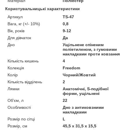
Матеріал
Поліестер
Користувальницькі характеристики
Артикул
TS-47
Вага, кг (+/- 10%)
0,8
Вік, років
9-12
Для дівчаток
Да
Дно
Ущільнене спіненим
поліетиленом, з гумовими
накладками проти ковзання
Кількість кишень
4
Колекція
Freedom
Колір
Чорний/Жовтий
Кількість відділень
2
Лямки
Анатомічні, S-подібної
форми, ущільнені
Об'єм, л
22
Особливості
Дно з антиковзними
накладками
Розмір по сітці
L
Розмір, см
45,5 x 31,5 x 15,5