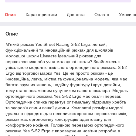
Опис
Характеристики
Доставка
Оплата
Умови п
Опис
М’який рюкзак Yes Street Racing S-52 Ergo: легкий,
функціональний та інноваційний рюкзак для школярів
молодшої школи Шукаєте ідеальний рюкзак для
першокласника або учня молодшої школи? Знайомтесь з
унікальною моделлю шкільного ортопедичного рюкзака S-52
Ergo від торгової марки Yes. Це не просто рюкзак - це
інноваційна, легка, містка та функціональна модель, яка має
багато зручних кишень, надійну фурнітуру і круті дизайни,
тому стане незамінним супутником вашого школяра. Модель
ортопедичного рюкзака Yes S-52 Ergo має безліч переваг.
Ортопедична спинка гарантує оптимальну підтримку хребта
та здоров’я спини вашої дитини. Компактні розміри моделі
ідеально підходять для невеличких зростом першокласників,
рюкзак має ергономічну конструкцію адаптовану для
комфортного носіння. Головною перевагою ортопедичного
рюкзака Yes S-52 Ergo є впроваджена новітня розробка в