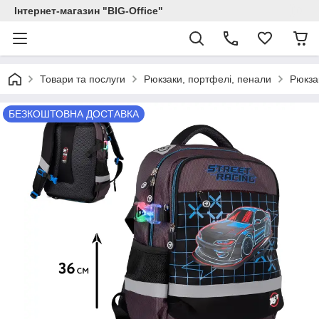
Інтернет-магазин "BIG-Office"
Товари та послуги
Рюкзаки, портфелі, пенали
Рюкза
БЕЗКОШТОВНА ДОСТАВКА