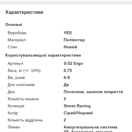
Характеристики
Основні
Виробник
YES
Матеріал
Поліестер
Стан
Новий
Користувальницькі характеристики
Артикул
S-52 Ergo
Вага, кг (+/- 10%)
0,75
Вік, років
6-9
Для хлопчиків
Да
Дно
Посилене, захисне покриття
Кількість кишень
3
Колекція
Street Racing
Колір
Сірий/Чорний
Кількість відділень
2
Лямки
Амортизувальна система
3S. Анатомічні, масажні