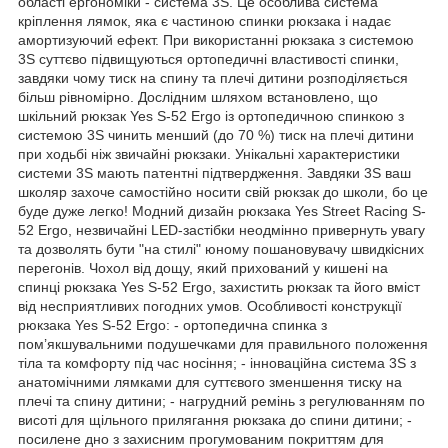
області ергономіки - система 3S. Це особлива система
кріплення лямок, яка є частиною спинки рюкзака і надає
амортизуючий ефект. При використанні рюкзака з системою
3S суттєво підвищуються ортопедичні властивості спинки,
завдяки чому тиск на спину та плечі дитини розподіляється
більш рівномірно. Дослідним шляхом встановлено, що
шкільний рюкзак Yes S-52 Ergo із ортопедичною спинкою з
системою 3S чинить менший (до 70 %) тиск на плечі дитини
при ходьбі ніж звичайні рюкзаки. Унікальні характеристики
системи 3S мають патентні підтвердження. Завдяки 3S ваш
школяр захоче самостійно носити свій рюкзак до школи, бо це
буде дуже легко! Модний дизайн рюкзака Yes Street Racing S-
52 Ergo, незвичайні LED-застібки неодмінно привернуть увагу
та дозволять бути "на стилі" юному пошановувачу швидкісних
перегонів. Чохол від дощу, який прихований у кишені на
спинці рюкзака Yes S-52 Ergo, захистить рюкзак та його вміст
від несприятливих погодних умов. Особливості конструкції
рюкзака Yes S-52 Ergo: - ортопедична спинка з
пом’якшувальними подушечками для правильного положення
тіла та комфорту під час носіння; - інноваційна система 3S з
анатомічними лямками для суттєвого зменшення тиску на
плечі та спину дитини; - нагрудний ремінь з регулюванням по
висоті для щільного прилягання рюкзака до спини дитини; -
посилене дно з захисним прогумованим покриттям для