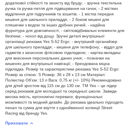
додаткової стійкості та захисту від бруду; - зручна текстильна
ручка та ручка-петля для підвішування на гачок; - 2 містких
відділення для підручників та зошитів; - 1 містка передня
кишеня для шкільного приладдя; - 2 бокові кишені для
пляшечки з водою та інших дрібних речей; - надійна
фурнітура для довговічності; - світловідбивальні елементи для
безпеки; - чохол від дощу. Зручні деталі внутрішньої
організації рюкзака Yes S-52 Ergo: - внутрішній органайзер
для шкільного приладдя; - кишеня для телефону; - відділ для
гаджетів з захисною флісовою підкладкою; - картка-вкладиш
для внесення персональних даних учня; - позначки на
кишенях для внутрішньої навігації; - брендована міцна
підкладка. Розмір та характеристики рюкзака Yes S-52 Ergo:
Розмір за сіткою: S Розмір: 36 х 28 х 13 см Матеріал:
Поліестер Об'єм: 13 л Вага: 0,75 кг (+/- 10%) Рекомендовано
для дітей зростом від 115 см до 130 см. ТМ Yes – це лідер
серед рюкзаків для молодшої та середньої школи. Завжди
висока якість, ергономічні переваги, функціональні
можливості та модний дизайн. До рюкзака ідеально підходить
пенал та сумка для взуття з однойменної колекції Street
Racing від бренду Yes.
Приховати