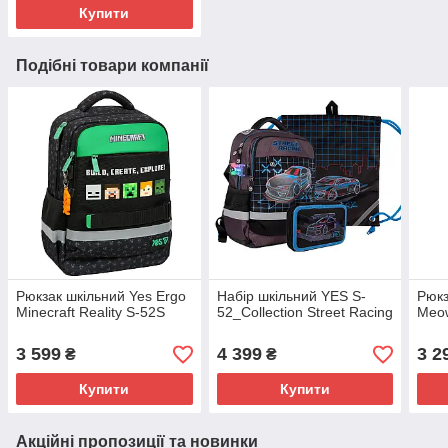
Купити
Подібні товари компанії
Рюкзак шкільний Yes Ergo
Набір шкільний YES S-
Рюкз
Minecraft Reality S-52S
52_Collection Street Racing
Meo
3 599
4 399
3 2
₴
₴
Купити
Купити
Акційні пропозиції та новинки