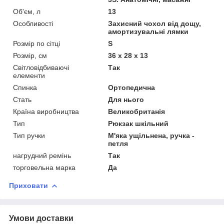
Об'єм, л
13
Особливості
Захисний чохол від дощу,
амортизувальні лямки
Розмір по сітці
S
Розмір, см
36 x 28 x 13
Світловідбиваючі
Так
елементи
Спинка
Ортопедична
Стать
Для нього
Країна виробництва
Великобританія
Тип
Рюкзак шкільний
Тип ручки
М'яка ущільнена, ручка -
петля
нагрудний ремінь
Так
торговельна марка
Да
Приховати
Умови доставки