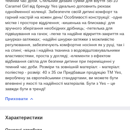
темний час доби. Стильний дизайн сумки для взуття SB-10
Caramel Girl від бренду Yes ідеально доповнить рюкзак
однойменної колекції. Забезпечте своїй дитині комфорт та
гарний настрій на кожен день! Особливості конструкції: -одне
містке і просторе відділення; -кишенька на блискавці: для
зручного зберігання необхідних дрібниць; -петелька для
підвішування на гачок; -легке та надійне відкриття-закриття на
шнурках-затяжках; -надійні шнурки-затяжки з можливістю
регулювання, забезпечують комфортне носіння як у руці, так і
на спині; -міцна і надійна тканина з водовідштовхувальними
властивостями, проста у догляді; -елементи з ефектом
відбивання світла для безпеки дитини при переміщенні у
темний час доби. Розміри та зовнішній матеріал: - матеріал:
поліестер - розмір: 40 х 35 см Придбавши продукцію TM Yes,
вироблену за європейськими стандартами, ви можете бути
впевнені у якості та надійності матеріалів. Бути з Yes – це
завжди бути в тренді!
Приховати
Характеристики
Основні атрибути