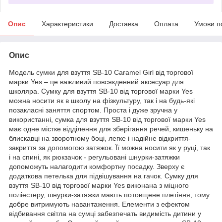
Опис
Характеристики
Доставка
Оплата
Умови п
Опис
Модель сумки для взуття SB-10 Caramel Girl від торгової
марки Yes – це важливий повсякденний аксесуар для
школяра. Сумку для взуття SB-10 від торгової марки Yes
можна носити як в школу на фізкультуру, так і на будь-які
позакласні заняття спортом. Проста і дуже зручна у
використанні, сумка для взуття SB-10 від торгової марки Yes
має одне містке відділення для зберігання речей, кишеньку на
блискавці на зворотному боці, легке і надійне відкриття-
закриття за допомогою затяжок. Її можна носити як у руці, так
і на спині, як рюкзачок - регульовані шнурки-затяжки
допоможуть налагодити комфортну посадку. Зверху є
додаткова петелька для підвішування на гачок. Сумку для
взуття SB-10 від торгової марки Yes виконана з міцного
поліестеру, шнурки-затяжки мають потовщене плетіння, тому
добре витримують навантаження. Елементи з ефектом
відбивання світла на сумці забезпечать видимість дитини у