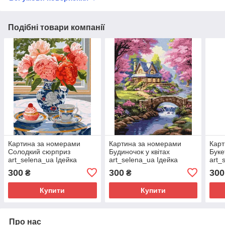
Подібні товари компанії
Картина за номерами
Картина за номерами
Карт
Солодкий сюрприз
Будиночок у квітах
Буке
art_selena_ua Ідейка
art_selena_ua Ідейка
art_
(KHO3260)
(KHO6343)
(KH
300
300
300
₴
₴
Купити
Купити
Про нас