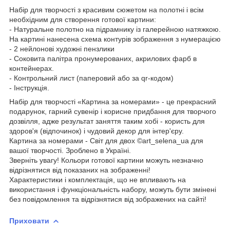
Набір для творчості з красивим сюжетом на полотні і всім
необхідним для створення готової картини:
- Натуральне полотно на підрамнику із галерейною натяжкою.
На картині нанесена схема контурів зображення з нумерацією
- 2 нейлонові художні пензлики
- Соковита палітра пронумерованих, акрилових фарб в
контейнерах.
- Контрольний лист (паперовий або за qr-кодом)
- Інструкція.
Набір для творчості «Картина за номерами» - це прекрасний
подарунок, гарний сувенір і корисне придбання для творчого
дозвілля, адже результат заняття таким хобі - користь для
здоров'я (відпочинок) і чудовий декор для інтер'єру.
Картина за номерами - Світ для двох ©art_selena_ua для
вашої творчості. Зроблено в Україні.
Зверніть увагу! Кольори готової картини можуть незначно
відрізнятися від показаних на зображенні!
Характеристики і комплектація, що не впливають на
використання і функціональність набору, можуть бути змінені
без повідомлення та відрізнятися від зображених на сайті!
Приховати