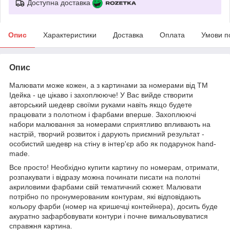
Доступна доставка
Опис
Характеристики
Доставка
Оплата
Умови п
Опис
Малювати може кожен, а з картинами за номерами від ТМ
Ідейка - це цікаво і захоплююче! У Вас вийде створити
авторський шедевр своїми руками навіть якщо будете
працювати з полотном і фарбами вперше. Захоплюючі
набори малювання за номерами сприятливо впливають на
настрій, творчий розвиток і дарують приємний результат -
особистий шедевр на стіну в інтер'єр або як подарунок hand-
made.
Все просто! Необхідно купити картину по номерам, отримати,
розпакувати і відразу можна починати писати на полотні
акриловими фарбами свій тематичний сюжет. Малювати
потрібно по пронумерованим контурам, які відповідають
кольору фарби (номер на кришечці контейнера), досить буде
акуратно зафарбовувати контури і почне вимальовуватися
справжня картина.