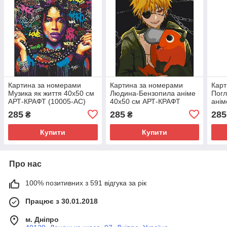
Картина за номерами
Картина за номерами
Карт
Музика як життя 40х50 см
Людина-Бензопила аніме
Погл
АРТ-КРАФТ (10005-AC)
40х50 см АРТ-КРАФТ
анім
(16036-AC)
КРАФ
285
285
285
₴
₴
Купити
Купити
Про нас
100% позитивних з 591 відгука за рік
Працює з 30.01.2018
м. Дніпро