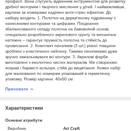
професії. Вони слугують відмінним інструментом для розвитку
дрібної моторики і творчого мислення у дітей. І найважливіше,
картини за номерами наділені анти-стрес ефектом. До
набору входить: 1. Полотно на дерев'яному підрамнику з
нанесеними контурами та цифрами. Поєднання
збалансованого складу полотна на бавовняній основі,
спеціально розробленого акрилового грунту та механічна
натяжна – гарантує пружність полотна та стійкість до
провисання. 2. Комплект пензликів (3 шт.) різної товщини
зроблені з еластичного нейлону. Такими пензликами дуже
зручно замальовувати всі контури. 3. Акрилові фарби
виготовлені з екологічно чистих матеріалів. Ми створюємо
яскраві і барвисті кольори, стійкі до вицвітання. Кожен набір
для малювання по номерам упакований в герметичну
упаковку. Розмір картини: 40х50 см.
Приховати
Характеристики
Основні атрибути
Виробник
Art Craft