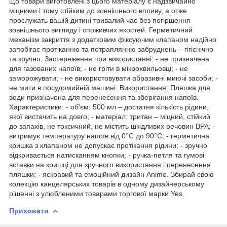
що товари виготовлені з цього матеріалу є надзвичайно
міцними і тому стійким до зовнішнього впливу, а отже
прослужать вашій дитині тривалий час без погіршення
зовнішнього вигляду і споживчих якостей. Герметичний
механізм закриття з додатковим фіксуючим клапаном надійно
запобігає протіканню та потраплянню забруднень – гігієнічно
та зручно. Застереження при використанні: - не призначена
для газованих напоїв; - не гріти в мікрохвильовці; - не
заморожувати; - не використовувати абразивні миючі засоби; -
не мити в посудомийній машині. Використання: Пляшка для
води призначена для перенесення та зберігання напоїв.
Характеристики: - об'єм: 500 мл – достатня кількість рідини,
якої вистачить на довго; - матеріал: тритан – міцний, стійкий
до запахів, не токсичний, не містить шкідливих речовин BPA; -
витримує температуру напоїв від 0°С до 90°С; - герметична
кришка з клапаном не допускає протікання рідини; - зручно
відкривається натисканням кнопки; - ручка-петля та гумові
вставки на кришці для зручного використання і перенесення
пляшки; - яскравий та емоційний дизайн Anime. Збирай свою
колекцію канцелярських товарів в одному дизайнерському
рішенні з улюбленими товарами торгової марки Yes.
Приховати