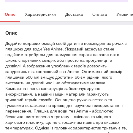
Опис
Характеристики
Доставка
Оплата
Умови п
Опис
Додайте яскравих емоцій своїй дитині в повсякденних речах з
пляшкою для води Yes Anime. Яскравий аксесуар стане
надійним атрибутом для втамування спраги на заняттях в
школі, спортивних секціях або просто на прогулянці та
дозвіллі. А зображення улюблених героїв дозволить
зануритись в захоплюючий світ Anime. Оптимальний розмір
пляшечки 500 мл вміщує достатній об’єм рідини, якого
вистачить на довгий час і не обтяжуватиме малюка.
Компактна і легка конструкція забезпечує зручне
використання, а надійні і міцні матеріали гарантують
тривалий термін служби. Оснащена ручкою-петлею та
гумовими вставками на кришці для зручності використання і
перенесення. Пляшка для води Yes Anime - абсолютно
безпечна, виготовлена з тритану – якісного та міцного
харчового пластику, що не є токсичним навіть при високих
температурах. Однією із головних характеристик тритану є те,