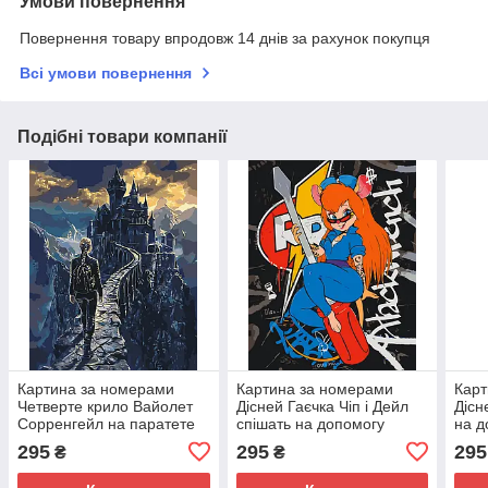
Умови повернення
Повернення товару впродовж 14 днів за рахунок покупця
Всі умови повернення
Подібні товари компанії
Картина за номерами
Картина за номерами
Карт
Четверте крило Вайолет
Дісней Гаєчка Чіп і Дейл
Дісн
Сорренгейл на паратете
спішать на допомогу
на д
40x50 см Орігамі
40*50 см Орігамі (LW3470)
Оріг
295
295
295
₴
₴
(LW3520)