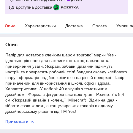
Доступна доставка
Опис
Характеристики
Доставка
Оплата
Умови п
Опис
Папір для нотаток з клейким шаром торгової марки Yes -
ідеальне рішення для важливих нотаток, навчання та
привернення уваги. Яскраві, забавні дизайни піднімуть
настрій та прикрасять робочий стіл! Завдяки складу клейового
шару інформація надійно кріпиться на рівній поверхні. Папір
призначений для використання в школі, офісі і вдома.
Характеристики: -У наборі: 40 аркушів з тематичним
дизайном. -Форма з фігурною висічкою края. -Розмір: 7 х 8,4
см -Яскравий дизайн з колекції "Minecraft" Відмінна ідея -
зібрати свою колекцію канцелярських товарів в одному
дизайнерському рішенні від ТМ Yes!
Приховати