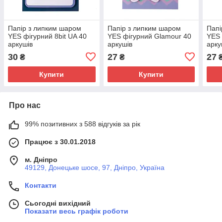
Папір з липким шаром
Папір з липким шаром
Папі
YES фігурний 8bit UA 40
YES фігурний Glamour 40
YES 
аркушів
аркушів
арку
30
27
27
₴
₴
Купити
Купити
Про нас
99% позитивних з 588 відгуків за рік
Працює з 30.01.2018
м. Дніпро
49129, Донецьке шосе, 97, Дніпро, Україна
Контакти
Сьогодні вихідний
Показати весь графік роботи