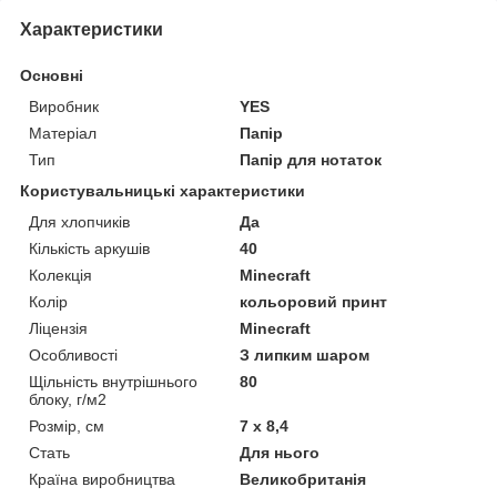
Характеристики
Основні
Виробник
YES
Матеріал
Папір
Тип
Папір для нотаток
Користувальницькі характеристики
Для хлопчиків
Да
Кількість аркушів
40
Колекція
Minecraft
Колір
кольоровий принт
Ліцензія
Minecraft
Особливості
З липким шаром
Щільність внутрішнього
80
блоку, г/м2
Розмір, см
7 х 8,4
Стать
Для нього
Країна виробництва
Великобританія