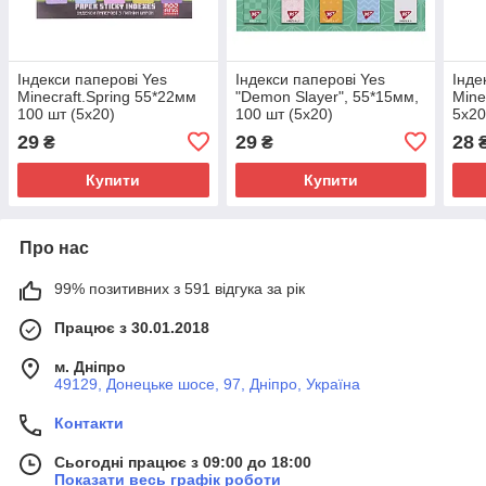
Індекси паперові Yes
Індекси паперові Yes
Інде
Minecraft.Spring 55*22мм
"Demon Slayer", 55*15мм,
Mine
100 шт (5x20)
100 шт (5x20)
5x2
29
29
28
₴
₴
Купити
Купити
Про нас
99% позитивних з 591 відгука за рік
Працює з 30.01.2018
м. Дніпро
49129, Донецьке шосе, 97, Дніпро, Україна
Контакти
Сьогодні працює з 09:00 до 18:00
Показати весь графік роботи