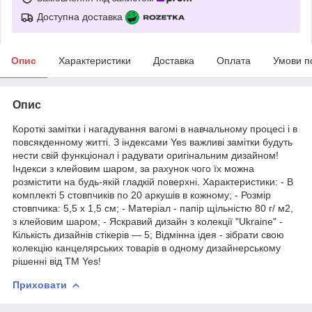
Доступна доставка
Опис
Характеристики
Доставка
Оплата
Умови п
Опис
Короткі замітки і нагадування вагомі в навчальному процесі і в
повсякденному житті. З індексами Yes важливі замітки будуть
нести свій функціонал і радувати оригінальним дизайном!
Індекси з клейовим шаром, за рахунок чого їх можна
розмістити на будь-якій гладкій поверхні. Характеристики: - В
комплекті 5 стовпчиків по 20 аркушів в кожному; - Розмір
стовпчика: 5,5 х 1,5 см; - Матеріал - папір щільністю 80 г/ м2,
з клейовим шаром; - Яскравий дизайн з колекції "Ukraine" -
Кількість дизайнів стікерів — 5; Відмінна ідея - зібрати свою
колекцію канцелярських товарів в одному дизайнерському
рішенні від ТМ Yes!
Приховати