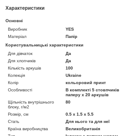
Характеристики
Основні
Виробник
YES
Матеріал
Папір
Користувальницькі характеристики
Для дівчаток
Да
Для хлопчиків
Да
Кількість аркушів
100
Колекція
Ukraine
Колір
кольоровий принт
Особливості
В комплекті 5 стовпчиків
паперу х 20 аркушів
Щільність внутрішнього
80
блоку, г/м2
Розмір, см
0.5 x 1.5 x 5.5
Стать
Для нього та для неї
Країна виробництва
Великобританія
Тип
Індекси з липким шаром