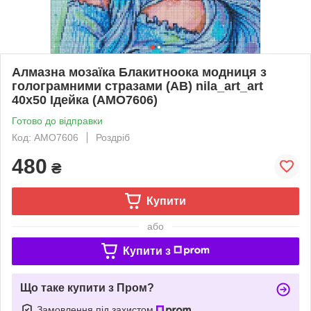
Алмазна мозаїка Блакитноока модниця з
голограмними стразами (АВ) nila_art_art
40х50 Ідейка (AMO7606)
Готово до відправки
Код: AMO7606
Роздріб
480
₴
Купити
або
Купити з
Що таке купити з Пром?
Замовлення під захистом