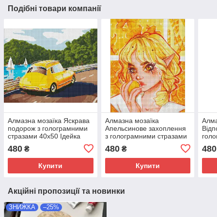
Подібні товари компанії
Алмазна мозаїка Яскрава
Алмазна мозаїка
Алма
подорож з голограмними
Апельсинове захоплення
Відп
стразами 40х50 Ідейка
з голограмними стразами
голо
(AMO7735)
(АВ) nila_art_art 40х50
(AB)
480
480
480
₴
₴
Ідейка (AMO7607)
40х
Купити
Купити
Акційні пропозиції та новинки
ЗНИЖКА
–25%