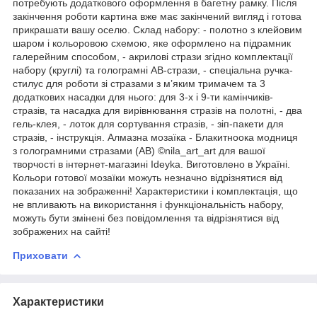
потребують додаткового оформлення в багетну рамку. Після
закінчення роботи картина вже має закінчений вигляд і готова
прикрашати вашу оселю. Склад набору: - полотно з клейовим
шаром і кольоровою схемою, яке оформлено на підрамник
галерейним способом, - акрилові стрази згідно комплектації
набору (круглі) та голограмні АВ-стрази, - спеціальна ручка-
стилус для роботи зі стразами з м’яким тримачем та 3
додаткових насадки для нього: для 3-х і 9-ти камінчиків-
стразів, та насадка для вирівнювання стразів на полотні, - два
гель-клея, - лоток для сортування стразів, - зіп-пакети для
стразів, - інструкція. Алмазна мозаїка - Блакитноока модниця
з голограмними стразами (АВ) ©nila_art_art для вашої
творчості в інтернет-магазині Ideyka. Виготовлено в Україні.
Кольори готової мозаїки можуть незначно відрізнятися від
показаних на зображенні! Характеристики і комплектація, що
не впливають на використання і функціональність набору,
можуть бути змінені без повідомлення та відрізнятися від
зображених на сайті!
Приховати
Характеристики