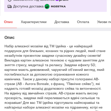
Доступна доставка
Опис
Характеристики
Доставка
Оплата
Умови п
Опис
Набір алмазної мозаїки від ТМ Ідейка - це найкращий
подарунок для близьких, коханих та рідних людей, який стане
незабутнім презентом завдяки сучасному дизайну сюжетів!
Викладка картин алмазною технікою є чудовим заняттям для
зняття стресу, медитації та релаксу. Завдяки ефекту 5D,
картини мають дивовижний, чаруючий об’ємний вигляд, який
поглиблюється за допомогою огранювання кожного
камінчика. Також у даному наборі присутні голограмні АВ-
стрази (АВ - Aurora Boreale, з франц. "Північне сяйво"), які
надають готовій мозаїці додаткового сяйва та витонченості.
На відміну від звичайних стразів, АВ-стрази мають високу
прозорість, завдяки якій переливаються вдвічі сильніше та
яскравіше! Для вас ТМ Ідейка підготувала найяскравіші та
найгарніші набори алмазної мозаїки на підрамнику, котрі не