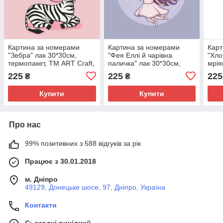
Картина за номерами
Картина за номерами
Карт
"Зебра" лак 30*30см,
"Фея Еллі й чарівна
"Хло
термопакет, ТМ ART Craft,
паличка" лак 30*30см,
мрія
Україна
термопакет, ТМ ART Craft,
терм
225
225
225
₴
₴
Україна
Укра
Купити
Купити
Про нас
99% позитивних з 588 відгуків за рік
Працює з 30.01.2018
м. Дніпро
49129, Донецьке шосе, 97, Дніпро, Україна
Контакти
Сьогодні вихідний