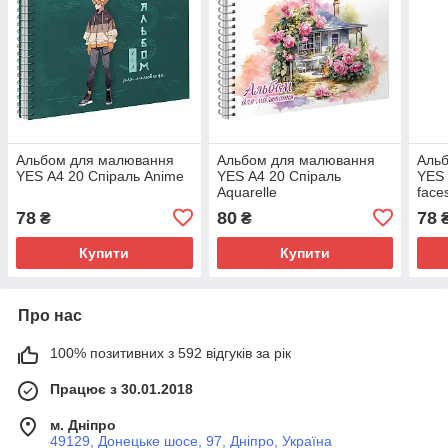
Альбом для малювання
Альбом для малювання
Аль
YES А4 20 Спіраль Anime
YES А4 20 Спіраль
YES 
Aquarelle
face
78
80
78
₴
₴
Купити
Купити
Про нас
100% позитивних з 592 відгуків за рік
Працює з 30.01.2018
м. Дніпро
49129, Донецьке шосе, 97, Дніпро, Україна