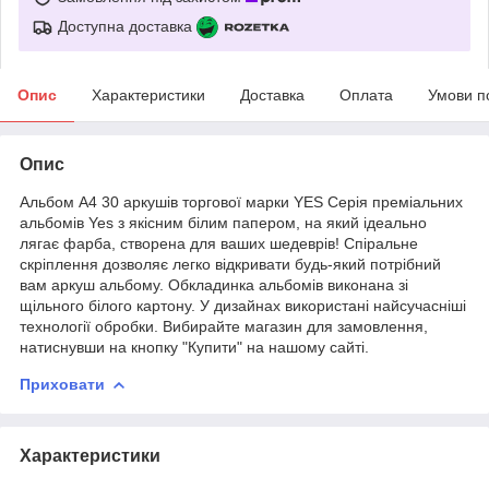
Доступна доставка
Опис
Характеристики
Доставка
Оплата
Умови п
Опис
Альбом А4 30 аркушів торгової марки YES Серія преміальних
альбомів Yes з якісним білим папером, на який ідеально
лягає фарба, створена для ваших шедеврів! Спіральне
скріплення дозволяє легко відкривати будь-який потрібний
вам аркуш альбому. Обкладинка альбомів виконана зі
щільного білого картону. У дизайнах використані найсучасніші
технології обробки. Вибирайте магазин для замовлення,
натиснувши на кнопку "Купити" на нашому сайті.
Приховати
Характеристики