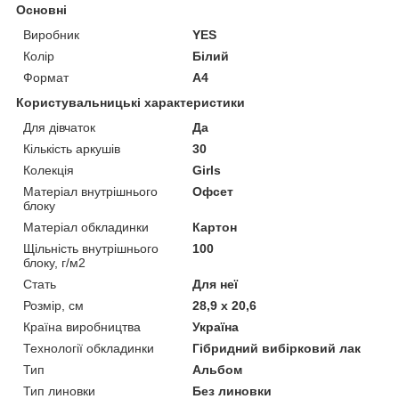
Основні
Виробник
YES
Колір
Білий
Формат
A4
Користувальницькі характеристики
Для дівчаток
Да
Кількість аркушів
30
Колекція
Girls
Матеріал внутрішнього
Офсет
блоку
Матеріал обкладинки
Картон
Щільність внутрішнього
100
блоку, г/м2
Стать
Для неї
Розмір, см
28,9 х 20,6
Країна виробництва
Україна
Технології обкладинки
Гібридний вибірковий лак
Тип
Альбом
Тип линовки
Без линовки