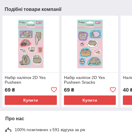
Подібні товари компанії
Набір наліпок 2D Yes
Набір наліпок 2D Yes
Налі
Pusheen
Pusheen Snacks
69
69
40
₴
₴
Купити
Купити
Про нас
100% позитивних з 591 відгука за рік