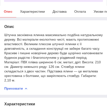
Опис
Характеристики
Доставка
Оплата
Умови п
Опис
Штучна засніжена ялинка максимально подібна натуральному
дереву. Всі матеріали екологічно чисті, мають протипожежні
властивості. Великим плюсом штучної ялинки є її
довговічність, а складання конструкції не забере багато часу.
Красиве і пишне новорічне дерево буде щорічно наповнювати
будинок радістю і благополуччям у різдвяний період.
Матеріал: ПВХ плівка шириною 6 см; метал; дріт. Висота: 210
см. Діаметр нижнього ряду: 126 см. Стовбур ялини
складається з двох частин. Підставка ялини — це металева
хрестовина з болтами, що закріплюють стовбур. Габарити:
2,10 м.
Приховати
Характеристики