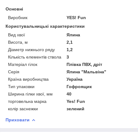
Основні
Виробник
YES! Fun
Користувальницькі характеристики
Вид хвої
Ялина
Висота, м
2,1
Діаметр нижнього ряду
1,2
Кількість елементів ствола
3
Матеріал гілок
Плівка ПВХ, дріт
Серія
Ялина "Мальвіна"
Країна виробництва
Україна
Тип упаковки
Гофроящик
Ширина гілки хвої, мм
40
торговельна марка
Yes! Fun
колір заснежки
зелений
Приховати