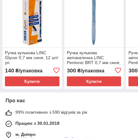
Ручка кулькова LINC
Ручка кулькова
Ручк
Glycer 0,7 мм синя, 12 шт/
автоматична LINC
авто
уп.
Pentonic BRT 0,7 мм синя,
Pent
10 шт/уп.
черв
140
300
300
₴/упаковка
₴/упаковка
Купити
Купити
Про нас
99% позитивних з 590 відгуків за рік
Працює з 30.01.2018
м. Дніпро