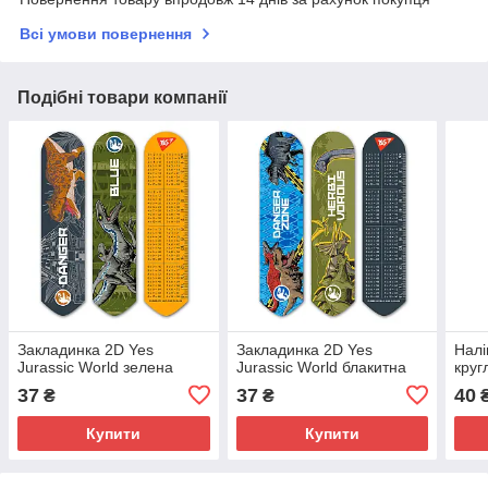
Всі умови повернення
Подібні товари компанії
Закладинка 2D Yes
Закладинка 2D Yes
Налі
Jurassic World зелена
Jurassic World блакитна
круг
37
37
40
₴
₴
Купити
Купити