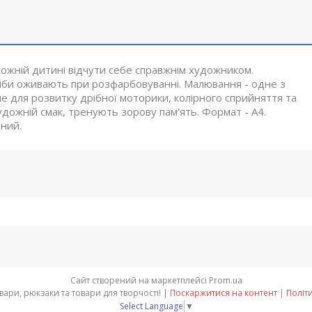
ожній дитині відчути себе справжнім художником.
 ніби оживають при розфарбовуванні. Малювання - одне з
е для розвитку дрібної моторики, колірного сприйняття та
дожній смак, тренують зорову пам'ять. Формат - А4.
тний.
Сайт створений на маркетплейсі
Prom.ua
"BIG-Office" - Канцтовари, рюкзаки та товари для творчості! |
Поскаржитися на контент
|
Політ
Select Language
▼