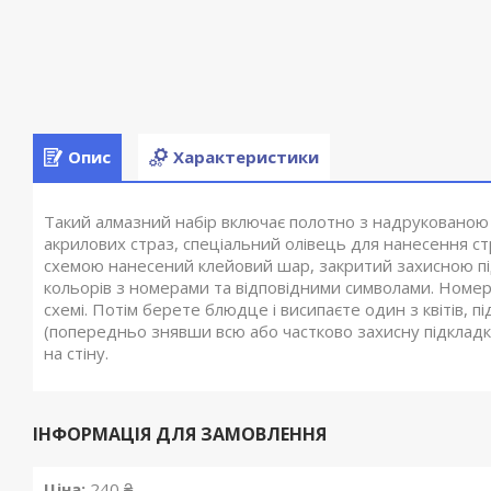
Опис
Характеристики
Такий алмазний набір включає полотно з надрукованою
акрилових страз, спеціальний олівець для нанесення стр
схемою нанесений клейовий шар, закритий захисною пі
кольорів з номерами та відповідними символами. Номер к
схемі. Потім берете блюдце і висипаєте один з квітів, 
(попередньо знявши всю або частково захисну підкладку).
на стіну.
ІНФОРМАЦІЯ ДЛЯ ЗАМОВЛЕННЯ
Ціна:
240 ₴