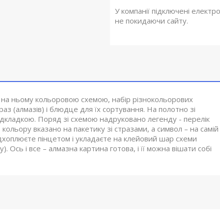
У компанії підключені електр
не покидаючи сайту.
 на ньому кольоровою схемою, набір різнокольорових
аз (алмазів) і блюдце для їх сортування. На полотно зі
дкладкою. Поряд зі схемою надруковано легенду - перелік
ольору вказано на пакетику зі стразами, а символ – на самій
підхоплюєте пінцетом і укладаєте на клейовий шар схеми
 Ось і все – алмазна картина готова, і її можна вішати собі