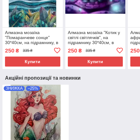
Алмазна мозаїка
Алмазна мозаїка "Котик у
Алма
"Помаранчеве сонце"
світлі світлячків", на
афри
30*40см, на підрамнику, в
підрамнику 30*40см, в
підр
кор. 41*31*2,5см, ТМ
кор. 41*31*2,5см, ТМ
41*3
250
250
250
₴
₴
335 ₴
335 ₴
Dreamtoys
Dreamtoys
Drea
Купити
Купити
Акційні пропозиції та новинки
ЗНИЖКА
–25%