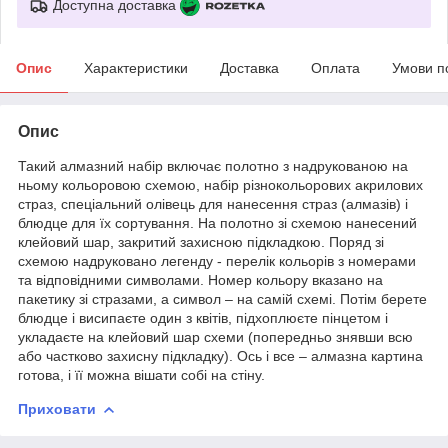
Доступна доставка
Опис
Характеристики
Доставка
Оплата
Умови п
Опис
Такий алмазний набір включає полотно з надрукованою на
ньому кольоровою схемою, набір різнокольорових акрилових
страз, спеціальний олівець для нанесення страз (алмазів) і
блюдце для їх сортування. На полотно зі схемою нанесений
клейовий шар, закритий захисною підкладкою. Поряд зі
схемою надруковано легенду - перелік кольорів з номерами
та відповідними символами. Номер кольору вказано на
пакетику зі стразами, а символ – на самій схемі. Потім берете
блюдце і висипаєте один з квітів, підхоплюєте пінцетом і
укладаєте на клейовий шар схеми (попередньо знявши всю
або частково захисну підкладку). Ось і все – алмазна картина
готова, і її можна вішати собі на стіну.
Приховати