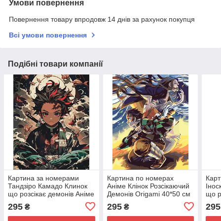
Умови повернення
Повернення товару впродовж 14 днів за рахунок покупця
Всі умови повернення
Подібні товари компанії
Картина за номерами
Картина по номерах
Карт
Тандзіро Камадо Клинок
Аніме Клінок Розсікаючий
Інос
що розсікає демонів Аніме
Демонів Origami 40*50 см
що р
40*50 см Орігамі (LW0870)
LW3222
см О
295
295
295
₴
₴