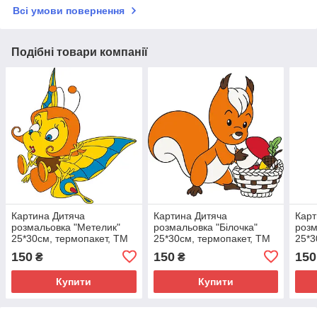
Всі умови повернення
Подібні товари компанії
Картина Дитяча
Картина Дитяча
Карт
розмальовка "Метелик"
розмальовка "Білочка"
розм
25*30см, термопакет, ТМ
25*30см, термопакет, ТМ
25*3
ART Craft, Україна
ART Craft, Україна
ТМ A
150
150
150
₴
₴
Купити
Купити