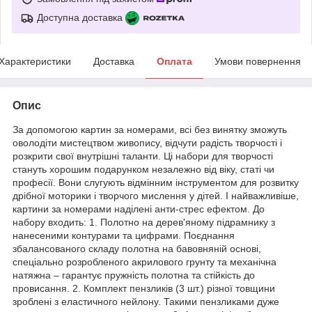
Доступна доставка
Характеристики
Доставка
Оплата
Умови повернення
Опис
За допомогою картин за номерами, всі без винятку зможуть
оволодіти мистецтвом живопису, відчути радість творчості і
розкрити свої внутрішні таланти. Ці набори для творчості
стануть хорошим подарунком незалежно від віку, статі чи
професії. Вони слугують відмінним інструментом для розвитку
дрібної моторики і творчого мислення у дітей. І найважливіше,
картини за номерами наділені анти-стрес ефектом. До
набору входить: 1. Полотно на дерев'яному підрамнику з
нанесеними контурами та цифрами. Поєднання
збалансованого складу полотна на бавовняній основі,
спеціально розробленого акрилового грунту та механічна
натяжна – гарантує пружність полотна та стійкість до
провисання. 2. Комплект пензликів (3 шт.) різної товщини
зроблені з еластичного нейлону. Такими пензликами дуже