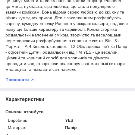
це вибух милоти та веселощів на кожній сторінці. Pusheen -
це мила, пухнаста, сіра кішечка, що стала популярною
завдяки коміксам. Вона відома своєю любов'ю до їжі, сну та
різних кумедних пригод. Діти з захопленням розфарбують
чарівну, кумедну кішечку Pusheen у яскраві кольори, надаючи
йому ще більше характеру та чарівності. Кожна сторінка
розмальовки наповнена сміхом, творчістю та веселощами,
перетворюючи розфарбування в справжнє свято. Вік - 3+
Формат - А-4 Кількість сторінок - 12 Обкладинка - м'яка Папір
- офсетний Дитячі розмальовки від ТМ YES - це веселий,
цікавий та корисний спосіб для хлопчиків та дівчаток
проводити час, створюючи власноруч свої маленькі витвори
мистецтва та пізнавати світ навколо.
Приховати
Характеристики
Основні атрибути
Виробник
YES
Матеріал
Папір