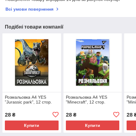
Всі умови повернення
Подібні товари компанії
Розмальовка А4 YES
Розмальовка А4 YES
Розм
"Jurassic park", 12 стор.
"Minecraft", 12 стор.
"Min
28
28
28
₴
₴
Купити
Купити