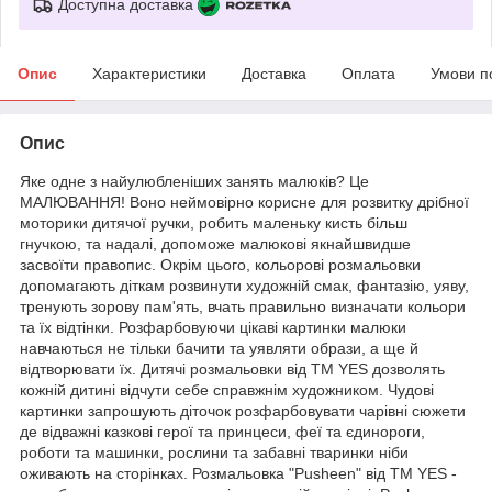
Доступна доставка
Опис
Характеристики
Доставка
Оплата
Умови п
Опис
Яке одне з найулюбленіших занять малюків? Це
МАЛЮВАННЯ! Воно неймовірно корисне для розвитку дрібної
моторики дитячої ручки, робить маленьку кисть більш
гнучкою, та надалі, допоможе малюкові якнайшвидше
засвоїти правопис. Окрім цього, кольорові розмальовки
допомагають діткам розвинути художній смак, фантазію, уяву,
тренують зорову пам'ять, вчать правильно визначати кольори
та їх відтінки. Розфарбовуючи цікаві картинки малюки
навчаються не тільки бачити та уявляти образи, а ще й
відтворювати їх. Дитячі розмальовки від ТМ YES дозволять
кожній дитині відчути себе справжнім художником. Чудові
картинки запрошують діточок розфарбовувати чарівні сюжети
де відважні казкові герої та принцеси, феї та єдинороги,
роботи та машинки, рослини та забавні тваринки ніби
оживають на сторінках. Розмальовка "Pusheen" від ТМ YES -