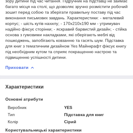
зору дитини під час читання. Підручник на підставці не займає
багато місця на столі, що дозволяє зручно розмістити робочий
зошит перед собою та зберігати правильну поставу під час
виконання письмових завдань. Характеристики: - металевий
корпус; - шість кутів нахилу; - 170x210x190 мм - утримувач
надійно фіксує сторінки; - яскравий барвистий дизайн; - стійка
основа з гумовими накладками, які оберігають меблі від
пошкоджень, запобігають ковзанню та гасять шум. Підставка
для книг з тематичним дизайном Yes Майнкрафт фіксує книгу
під необхідним кутом та сприяє покращенню настрою та
підвищенню успішності дитини.
Приховати
Характеристики
Основні атрибути
Виробник
YES
Тип
Підставка для книг
Колір
Сірий
Користувальницькі характеристики