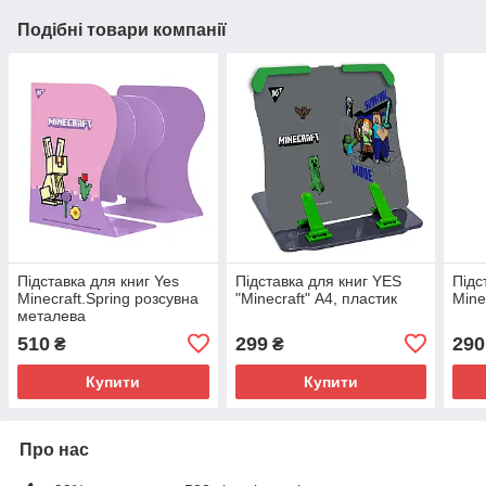
Подібні товари компанії
Підставка для книг Yes
Підставка для книг YES
Підс
Minecraft.Spring розсувна
"Minecraft" А4, пластик
Mine
металева
510
299
290
₴
₴
Купити
Купити
Про нас