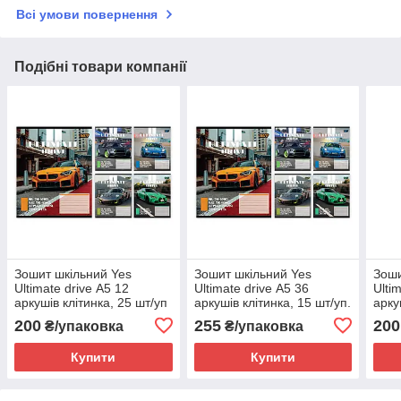
Всі умови повернення
Подібні товари компанії
Зошит шкільний Yes
Зошит шкільний Yes
Зоши
Ultimate drive А5 12
Ultimate drive А5 36
Ulti
аркушів клітинка, 25 шт/уп
аркушів клітинка, 15 шт/уп.
арку
уп
200
255
200
₴/упаковка
₴/упаковка
Купити
Купити