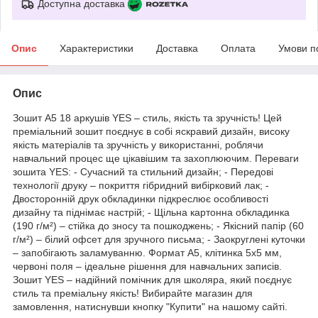
Доступна доставка
Опис
Характеристики
Доставка
Оплата
Умови п
Опис
Зошит А5 18 аркушів YES – стиль, якість та зручність! Цей
преміальний зошит поєднує в собі яскравий дизайн, високу
якість матеріалів та зручність у використанні, роблячи
навчальний процес ще цікавішим та захоплюючим. Переваги
зошита YES: - Сучасний та стильний дизайн; - Передові
технології друку – покриття гібридний вибірковий лак; -
Двосторонній друк обкладинки підкреслює особливості
дизайну та піднімає настрій; - Щільна картонна обкладинка
(190 г/м²) – стійка до зносу та пошкоджень; - Якісний папір (60
г/м²) – білий офсет для зручного письма; - Заокруглені куточки
– запобігають заламуванню. Формат А5, клітинка 5х5 мм,
червоні поля – ідеальне рішення для навчальних записів.
Зошит YES – надійний помічник для школяра, який поєднує
стиль та преміальну якість! Вибирайте магазин для
замовлення, натиснувши кнопку "Купити" на нашому сайті.