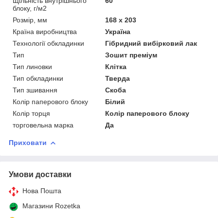
Щільність внутрішнього
60
блоку, г/м2
Розмір, мм
168 х 203
Країна виробництва
Україна
Технології обкладинки
Гібридний вибірковий лак
Тип
Зошит преміум
Тип линовки
Клітка
Тип обкладинки
Тверда
Тип зшивання
Скоба
Колір паперового блоку
Білий
Колір торця
Колір паперового блоку
торговельна марка
Да
Приховати
Умови доставки
Нова Пошта
Магазини Rozetka