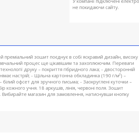
У компанії підключені електр
не покидаючи сайту.
Цей преміальний зошит поєднує в собі яскравий дизайн, високу
и навчальний процес ще цікавішим та захоплюючим. Переваги
технології друку – покриття гібридного лака; - двосторонній
імає настрій; - Щільна картонна обкладинка (190 г/м²) –
 – білий офсет для зручного письма; - Заокруглені куточки –
р кожного учня. 18 аркушів, лінія, червоні поля. Зошит
а. Вибирайте магазин для замовлення, натиснувши кнопку