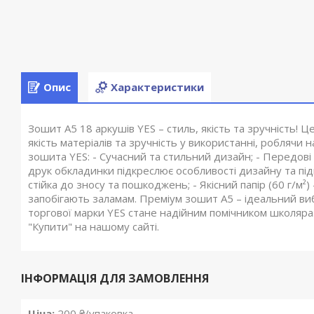
Опис
Характеристики
Зошит А5 18 аркушів YES – стиль, якість та зручність! 
якість матеріалів та зручність у використанні, робляч
зошита YES: - Сучасний та стильний дизайн; - Передові 
друк обкладинки підкреслює особливості дизайну та підн
стійка до зносу та пошкоджень; - Якісний папір (60 г/м²)
запобігають заламам. Преміум зошит А5 – ідеальний вибі
торгової марки YES стане надійним помічником школяр
"Купити" на нашому сайті.
ІНФОРМАЦІЯ ДЛЯ ЗАМОВЛЕННЯ
Ціна:
200 ₴/упаковка