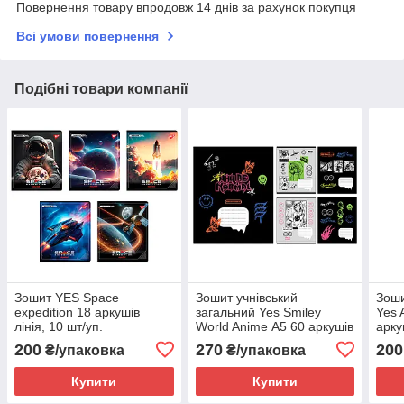
Повернення товару впродовж 14 днів за рахунок покупця
Всі умови повернення
Подібні товари компанії
Зошит YES Space
Зошит учнівський
Зоши
expedition 18 аркушів
загальний Yes Smiley
Yes 
лінія, 10 шт/уп.
World Anime А5 60 аркушів
арку
лінія, 10 шт/уп.
200
270
200
₴/упаковка
₴/упаковка
Купити
Купити