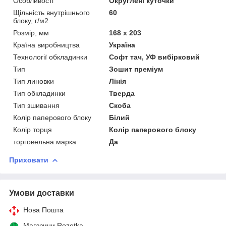
Особливості
Округлені куточки
Щільність внутрішнього
60
блоку, г/м2
Розмір, мм
168 х 203
Країна виробництва
Україна
Технології обкладинки
Софт тач, УФ вибірковий
Тип
Зошит преміум
Тип линовки
Лінія
Тип обкладинки
Тверда
Тип зшивання
Скоба
Колір паперового блоку
Білий
Колір торця
Колір паперового блоку
торговельна марка
Да
Приховати
Умови доставки
Нова Пошта
Магазини Rozetka