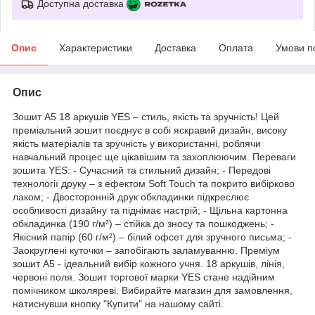
Доступна доставка
Опис
Характеристики
Доставка
Оплата
Умови п
Опис
Зошит А5 18 аркушів YES – стиль, якість та зручність! Цей
преміальний зошит поєднує в собі яскравий дизайн, високу
якість матеріалів та зручність у використанні, роблячи
навчальний процес ще цікавішим та захоплюючим. Переваги
зошита YES: - Сучасний та стильний дизайн; - Передові
технології друку – з ефектом Soft Touch та покрито вибірково
лаком; - Двосторонній друк обкладинки підкреслює
особливості дизайну та піднімає настрій; - Щільна картонна
обкладинка (190 г/м²) – стійка до зносу та пошкоджень; -
Якісний папір (60 г/м²) – білий офсет для зручного письма; -
Заокруглені куточки – запобігають заламуванню. Преміум
зошит А5 - ідеальний вибір кожного учня. 18 аркушів, лінія,
червоні поля. Зошит торгової марки YES стане надійним
помічником школяреві. Вибирайте магазин для замовлення,
натиснувши кнопку "Купити" на нашому сайті.