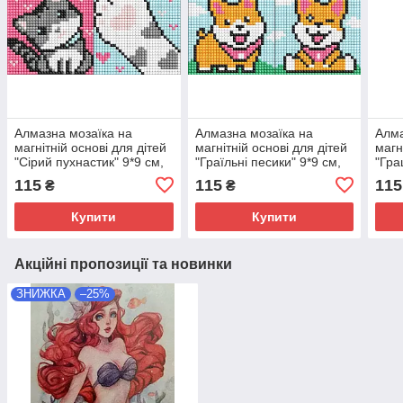
Алмазна мозаїка на
Алмазна мозаїка на
Алма
магнітній основі для дітей
магнітній основі для дітей
магн
"Сірий пухнастик" 9*9 см,
"Граїльні песики" 9*9 см,
"Гра
пакет, ТМ Ідейка, Україна
пакет, ТМ Ідейка, Україна
см, 
115
115
115
₴
₴
Укра
Купити
Купити
Акційні пропозиції та новинки
ЗНИЖКА
–25%