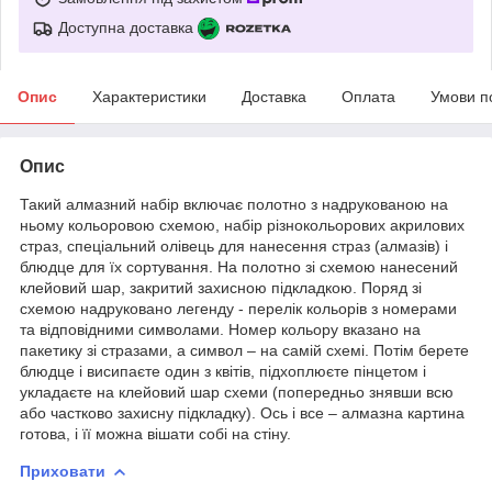
Доступна доставка
Опис
Характеристики
Доставка
Оплата
Умови п
Опис
Такий алмазний набір включає полотно з надрукованою на
ньому кольоровою схемою, набір різнокольорових акрилових
страз, спеціальний олівець для нанесення страз (алмазів) і
блюдце для їх сортування. На полотно зі схемою нанесений
клейовий шар, закритий захисною підкладкою. Поряд зі
схемою надруковано легенду - перелік кольорів з номерами
та відповідними символами. Номер кольору вказано на
пакетику зі стразами, а символ – на самій схемі. Потім берете
блюдце і висипаєте один з квітів, підхоплюєте пінцетом і
укладаєте на клейовий шар схеми (попередньо знявши всю
або частково захисну підкладку). Ось і все – алмазна картина
готова, і її можна вішати собі на стіну.
Приховати