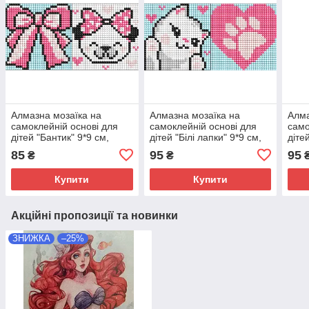
Алмазна мозаїка на
Алмазна мозаїка на
Алма
самоклейній основі для
самоклейній основі для
само
дітей "Бантик" 9*9 см,
дітей "Білі лапки" 9*9 см,
дітей
пакет, ТМ Ідейка, Україна
пакет, ТМ Ідейка, Україна
ТМ І
85
95
95
₴
₴
Купити
Купити
Акційні пропозиції та новинки
ЗНИЖКА
–25%