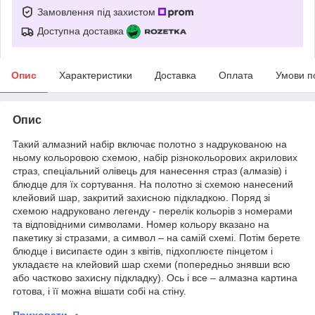
Замовлення під захистом
Доступна доставка
Опис
Характеристики
Доставка
Оплата
Умови п
Опис
Такий алмазний набір включає полотно з надрукованою на
ньому кольоровою схемою, набір різнокольорових акрилових
страз, спеціальний олівець для нанесення страз (алмазів) і
блюдце для їх сортування. На полотно зі схемою нанесений
клейовий шар, закритий захисною підкладкою. Поряд зі
схемою надруковано легенду - перелік кольорів з номерами
та відповідними символами. Номер кольору вказано на
пакетику зі стразами, а символ – на самій схемі. Потім берете
блюдце і висипаєте один з квітів, підхоплюєте пінцетом і
укладаєте на клейовий шар схеми (попередньо знявши всю
або частково захисну підкладку). Ось і все – алмазна картина
готова, і її можна вішати собі на стіну.
Приховати