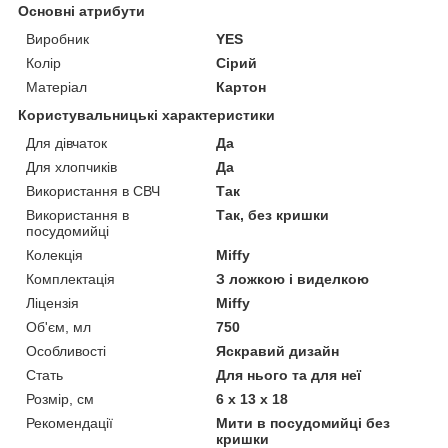
Основні атрибути
Виробник
YES
Колір
Сірий
Матеріал
Картон
Користувальницькі характеристики
Для дівчаток
Да
Для хлопчиків
Да
Використання в СВЧ
Так
Використання в
Так, без кришки
посудомийці
Колекція
Miffy
Комплектація
З ложкою і виделкою
Ліцензія
Miffy
Об'єм, мл
750
Особливості
Яскравий дизайн
Стать
Для нього та для неї
Розмір, см
6 х 13 х 18
Рекомендації
Мити в посудомийці без
кришки