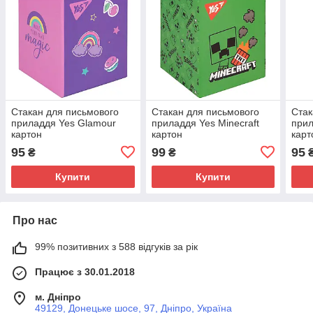
Стакан для письмового
Стакан для письмового
Стак
приладдя Yes Glamour
приладдя Yes Minecraft
прил
картон
картон
карт
95
99
95
₴
₴
Купити
Купити
Про нас
99% позитивних з 588 відгуків за рік
Працює з 30.01.2018
м. Дніпро
49129, Донецьке шосе, 97, Дніпро, Україна