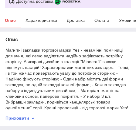
Доступна доставка
Опис
Характеристики
Доставка
Оплата
Умови п
Опис
Магнітні закладки торгової марки Yes - незамінні помічниці
для учня, які легко виділятьта надійно зафіксують потрібну
сторінку. А яскраві дизайни з колекції "Minecraft" завжди
піднімуть настрій! Характеристики магнітних закладок: - Тонкі,
і в той же час привертають увагу до потрібної сторінки; -
Надійно фіксують сторінку; - Один набір містить дві форми
закладок, по одній закладці кожної форми; - Кожна закладка
набору з індивідуальним дизайном; - Матеріал: магніт на
клейовий основі, паперове покриття. - У наборі 3 шт.
Вибравши закладки, подивіться канцелярські товари
однойменної серії. Кращі пропозиції - від торгової марки Yes!
Приховати