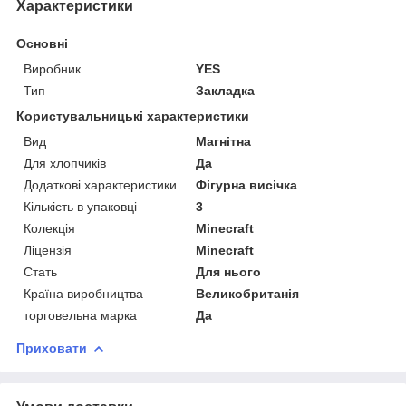
Характеристики
Основні
Виробник
YES
Тип
Закладка
Користувальницькі характеристики
Вид
Магнітна
Для хлопчиків
Да
Додаткові характеристики
Фігурна висічка
Кількість в упаковці
3
Колекція
Minecraft
Ліцензія
Minecraft
Стать
Для нього
Країна виробництва
Великобританія
торговельна марка
Да
Приховати