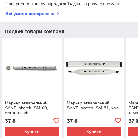
Повернення товару впродовж 14 днів за рахунок покупця
Всі умови повернення
Подібні товари компанії
Маркер акварельний
Маркер акварельний
Марк
SANTI sketch, SM-60,
SANTI sketch, SM-81, хакі
SANT
жовто-сірий
том
37
37
37
₴
₴
Купити
Купити