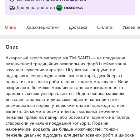
Доступна доставка
Опис
Характеристики
Доставка
Оплата
Умови п
Опис
Акварельні sketch-маркери від ТМ SANTI — це поєднання
витонченості традиційних акварельних фарб і неймовірної
зручності сучасних маркерів. Ці унікальні інструменти
підкорюють серця художників, ілюстраторів, дизайнерів і
навіть тих, хто тільки робить перші кроки у малюванні. Вони
відкривають безмежні можливості для самовираження та
вражають своєю універсальністю. Водна основа маркерів
дозволяє створювати дивовижні ефекти: кольори легко
розмиваються водою, утворюючи плавні переходи та ніжні
відтінки. Ви можете розмити деталі малюнка змоченим
пензлем прямо на папері або розбавити чорнило на палітрі,
створюючи унікальні поєднання кольорів. Подвійні
наконечники додають ще більше можливостей: тонкий
пензель ідеально підходить для деталізованих робіт, а широке