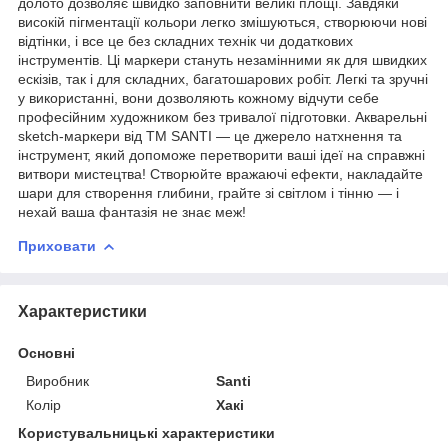
долото дозволяє швидко заповнити великі площі. Завдяки
високій пігментації кольори легко змішуються, створюючи нові
відтінки, і все це без складних технік чи додаткових
інструментів. Ці маркери стануть незамінними як для швидких
ескізів, так і для складних, багатошарових робіт. Легкі та зручні
у використанні, вони дозволяють кожному відчути себе
професійним художником без тривалої підготовки. Акварельні
sketch-маркери від ТМ SANTI — це джерело натхнення та
інструмент, який допоможе перетворити ваші ідеї на справжні
витвори мистецтва! Створюйте вражаючі ефекти, накладайте
шари для створення глибини, грайте зі світлом і тінню — і
нехай ваша фантазія не знає меж!
Приховати
Характеристики
Основні
Виробник
Santi
Колір
Хакі
Користувальницькі характеристики