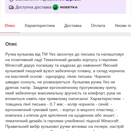
Доступна доставка
Опис
Характеристики
Доставка
Оплата
Умови п
Опис
Ручка кулькова від ТМ Yes заохочує до письма та налаштовує
на позитивний лад! Тематичний дизайн корпусу з героями
Minecraft дарує посмішку та надихає до навчання! Якісний
кульковий пишучий вузол забезпечує плавну, а склад чорнила
на масляній основі - однорідну, лінію письма. Чорнило
швидко сохнуть, не розмазуються. Кулькова ручка Yes не
дряпає папір. Завдяки ергономічному прогумовому грипу,
який забезпечує максимальну зручність та комфорт, рука не
втомиться навіть при тривалому написанні. Характеристики: -
товщина лінії письма - 0,7 мм; - колір чорнила - синій; -
ергономічний гумовий грип; - корпус із міцного пластику; -
ковпачок з кліпом для кріплення на щоденник або зошит; -
тематичний дизайн із героями улюбленої ліцензії Minecraft .
Правильний вибір кулькової ручки впливає на почерк, настрій