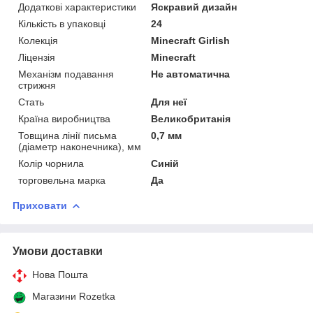
Додаткові характеристики
Яскравий дизайн
Кількість в упаковці
24
Колекція
Minecraft Girlish
Ліцензія
Minecraft
Механізм подавання
Не автоматична
стрижня
Стать
Для неї
Країна виробництва
Великобританія
Товщина лінії письма
0,7 мм
(діаметр наконечника), мм
Колір чорнила
Синій
торговельна марка
Да
Приховати
Умови доставки
Нова Пошта
Магазини Rozetka