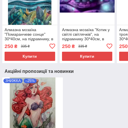
Алмазна мозаїка
Алмазна мозаїка "Котик у
Алма
"Помаранчеве сонце"
світлі світлячків", на
троя
30*40см, на підрамнику, в
підрамнику 30*40см, в
30*4
кор. 41*31*2,5см, ТМ
кор. 41*31*2,5см, ТМ
41*3
250
250
250
₴
₴
335 ₴
335 ₴
Dreamtoys
Dreamtoys
Drea
Купити
Купити
Акційні пропозиції та новинки
ЗНИЖКА
–25%