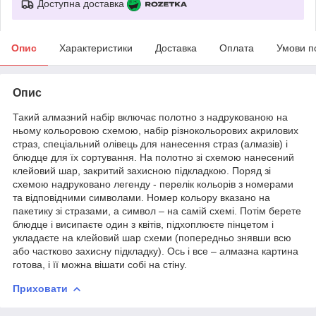
Доступна доставка
Опис
Характеристики
Доставка
Оплата
Умови п
Опис
Такий алмазний набір включає полотно з надрукованою на
ньому кольоровою схемою, набір різнокольорових акрилових
страз, спеціальний олівець для нанесення страз (алмазів) і
блюдце для їх сортування. На полотно зі схемою нанесений
клейовий шар, закритий захисною підкладкою. Поряд зі
схемою надруковано легенду - перелік кольорів з номерами
та відповідними символами. Номер кольору вказано на
пакетику зі стразами, а символ – на самій схемі. Потім берете
блюдце і висипаєте один з квітів, підхоплюєте пінцетом і
укладаєте на клейовий шар схеми (попередньо знявши всю
або частково захисну підкладку). Ось і все – алмазна картина
готова, і її можна вішати собі на стіну.
Приховати