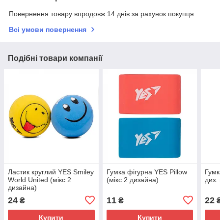
Повернення товару впродовж 14 днів за рахунок покупця
Всі умови повернення
Подібні товари компанії
Ластик круглий YES Smiley
Гумка фігурна YES Pillow
Гумк
World United (мікс 2
(мікс 2 дизайна)
диз.
дизайна)
24
11
22
₴
₴
Купити
Купити