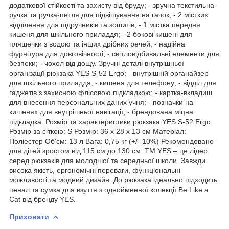
додаткової стійкості та захисту від бруду; - зручна текстильна
ручка та ручка-петля для підвішування на гачок; - 2 містких
відділення для підручників та зошитів; - 1 містка передня
кишеня для шкільного приладдя; - 2 бокові кишені для
пляшечки з водою та інших дрібних речей; - надійна
фурнітура для довговічності; - світловідбивальні елементи для
безпеки; - чохол від дощу. Зручні деталі внутрішньої
організації рюкзака YES S-52 Ergo: - внутрішній органайзер
для шкільного приладдя; - кишеня для телефону; - відділ для
гаджетів з захисною флісовою підкладкою; - картка-вкладиш
для внесення персональних даних учня; - позначки на
кишенях для внутрішньої навігації; - брендована міцна
підкладка. Розмір та характеристики рюкзака YES S-52 Ergo:
Розмір за сіткою: S Розмір: 36 х 28 х 13 см Матеріал:
Поліестер Об'єм: 13 л Вага: 0,75 кг (+/- 10%) Рекомендовано
для дітей зростом від 115 см до 130 см. ТМ YES – це лідер
серед рюкзаків для молодшої та середньої школи. Завжди
висока якість, ергономічні переваги, функціональні
можливості та модний дизайн. До рюкзака ідеально підходить
пенал та сумка для взуття з однойменної колекції Be Like a
Cat від бренду YES.
Приховати