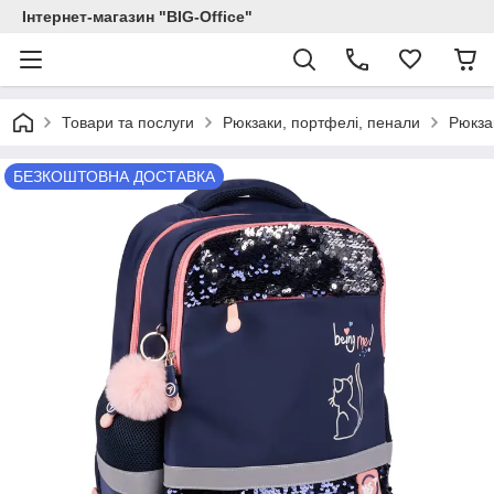
Інтернет-магазин "BIG-Office"
Товари та послуги
Рюкзаки, портфелі, пенали
Рюкза
БЕЗКОШТОВНА ДОСТАВКА