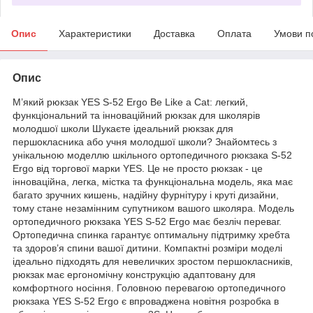
Опис
Характеристики
Доставка
Оплата
Умови п
Опис
М’який рюкзак YES S-52 Ergo Be Like a Cat: легкий,
функціональний та інноваційний рюкзак для школярів
молодшої школи Шукаєте ідеальний рюкзак для
першокласника або учня молодшої школи? Знайомтесь з
унікальною моделлю шкільного ортопедичного рюкзака S-52
Ergo від торгової марки YES. Це не просто рюкзак - це
інноваційна, легка, містка та функціональна модель, яка має
багато зручних кишень, надійну фурнітуру і круті дизайни,
тому стане незамінним супутником вашого школяра. Модель
ортопедичного рюкзака YES S-52 Ergo має безліч переваг.
Ортопедична спинка гарантує оптимальну підтримку хребта
та здоров’я спини вашої дитини. Компактні розміри моделі
ідеально підходять для невеличких зростом першокласників,
рюкзак має ергономічну конструкцію адаптовану для
комфортного носіння. Головною перевагою ортопедичного
рюкзака YES S-52 Ergo є впроваджена новітня розробка в