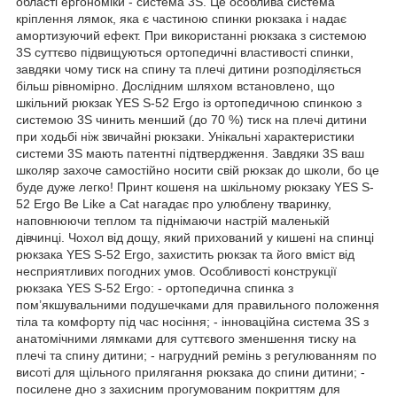
області ергономіки - система 3S. Це особлива система
кріплення лямок, яка є частиною спинки рюкзака і надає
амортизуючий ефект. При використанні рюкзака з системою
3S суттєво підвищуються ортопедичні властивості спинки,
завдяки чому тиск на спину та плечі дитини розподіляється
більш рівномірно. Дослідним шляхом встановлено, що
шкільний рюкзак YES S-52 Ergo із ортопедичною спинкою з
системою 3S чинить менший (до 70 %) тиск на плечі дитини
при ходьбі ніж звичайні рюкзаки. Унікальні характеристики
системи 3S мають патентні підтвердження. Завдяки 3S ваш
школяр захоче самостійно носити свій рюкзак до школи, бо це
буде дуже легко! Принт кошеня на шкільному рюкзаку YES S-
52 Ergo Be Like a Cat нагадає про улюблену тваринку,
наповнюючи теплом та піднімаючи настрій маленькій
дівчинці. Чохол від дощу, який прихований у кишені на спинці
рюкзака YES S-52 Ergo, захистить рюкзак та його вміст від
несприятливих погодних умов. Особливості конструкції
рюкзака YES S-52 Ergo: - ортопедична спинка з
пом’якшувальними подушечками для правильного положення
тіла та комфорту під час носіння; - інноваційна система 3S з
анатомічними лямками для суттєвого зменшення тиску на
плечі та спину дитини; - нагрудний ремінь з регулюванням по
висоті для щільного прилягання рюкзака до спини дитини; -
посилене дно з захисним прогумованим покриттям для