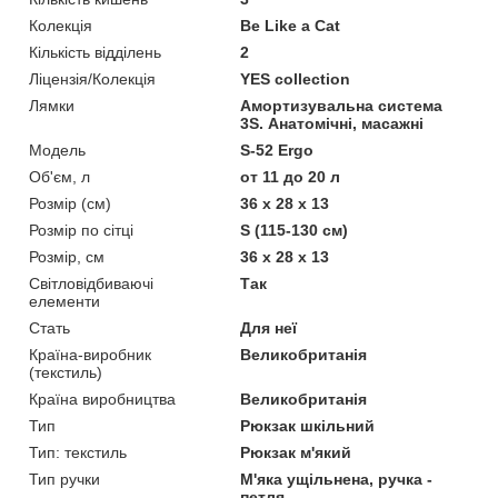
Колекція
Be Like a Cat
Кількість відділень
2
Ліцензія/Колекція
YES collection
Лямки
Амортизувальна система
3S. Анатомічні, масажні
Мoдель
S-52 Ergo
Об'єм, л
от 11 до 20 л
Розмір (см)
36 x 28 x 13
Розмір по сітці
S (115-130 см)
Розмір, см
36 x 28 x 13
Світловідбиваючі
Так
елементи
Стать
Для неї
Країна-виробник
Великобританія
(текстиль)
Країна виробництва
Великобританія
Тип
Рюкзак шкільний
Тип: текстиль
Рюкзак м'який
Тип ручки
М'яка ущільнена, ручка -
петля