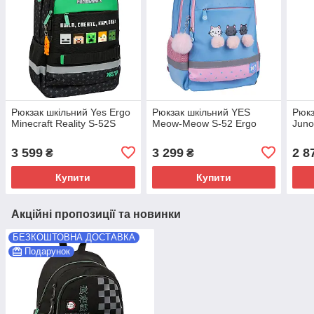
Рюкзак шкільний Yes Ergo
Рюкзак шкільний YES
Рюкз
Minecraft Reality S-52S
Meow-Meow S-52 Ergo
Juno
3 599
3 299
2 8
₴
₴
Купити
Купити
Акційні пропозиції та новинки
БЕЗКОШТОВНА ДОСТАВКА
Подарунок