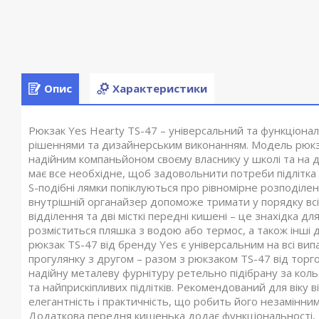
Опис
Характеристики
Рюкзак Yes Hearty TS-47 – універсальний та функціона
рішеннями та дизайнерським виконанням. Модель рюкза
надійним компаньйоном своєму власнику у школі та на д
має все необхідне, щоб задовольнити потреби підлітка
S-подібні лямки попіклуються про рівномірне розподіле
внутрішній органайзер допоможе тримати у порядку всі 
відділення та дві місткі передні кишені – це знахідка д
розміститься пляшка з водою або термос, а також інші др
рюкзак TS-47 від бренду Yes є універсальним на всі вип
прогулянку з другом – разом з рюкзаком TS-47 від торго
надійну металеву фурнітуру ретельно підібрану за кол
та найприскіпливих підлітків. Рекомендований для віку в
елегантність і практичність, що робить його незамінним
Додаткова передня кишенька додає функціональності, д