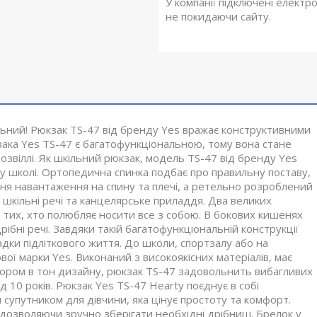
У компанії підключені електр
не покидаючи сайту.
льний! Рюкзак TS-47 від бренду Yes вражає конструктивними
ка Yes TS-47 є багатофункціональною, тому вона стане
озвіллі. Як шкільний рюкзак, модель TS-47 від бренду Yes
 у школі. Ортопедична спинка подбає про правильну поставу,
ння навантаження на спину та плечі, а ретельно розроблений
шкільні речі та канцелярське приладдя. Два великих
ля тих, хто полюбляє носити все з собою. В бокових кишенях
ібні речі. Завдяки такій багатофункціональній конструкції
адки підліткового життя. До школи, спортзалу або на
вої марки Yes. Виконаний з високоякісних матеріалів, має
ьором в тон дизайну, рюкзак TS-47 задовольнить вибагливих
ід 10 років. Рюкзак Yes TS-47 Hearty поєднує в собі
 супутником для дівчини, яка цінує простоту та комфорт.
озволяючи зручно зберігати необхідні дрібниці. Брелок у