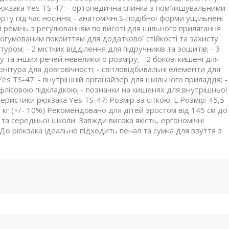
рюкзака Yes TS-47: - ортопедична спинка з пом’якшувальними
у під час носіння; - анатомічні S-подібної форми ущільнені
й ремінь з регулюванням по висоті для щільного прилягання
огумованим покриттям для додаткової стійкості та захисту
уром; - 2 містких відділення для підручників та зошитів; - 3
 та інших речей невеликого розміру; - 2 бокові кишені для
нітура для довговічності; - світловідбивальні елементи для
Yes TS-47: - внутрішній органайзер для шкільного приладдя; -
 флісовою підкладкою; - позначки на кишенях для внутрішньої
теристики рюкзака Yes TS-47: Розмір за сіткою: L Розмір: 45,5
0,8 кг (+/- 10%) Рекомендовано для дітей зростом від 145 см до
та середньої школи. Завжди висока якість, ергономічні
До рюкзака ідеально підходить пенал та сумка для взуття з