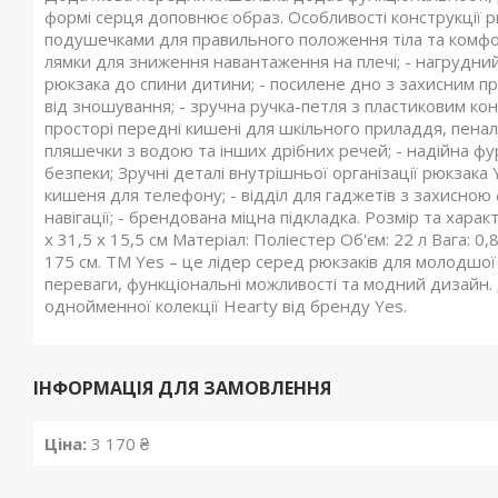
формі серця доповнює образ. Особливості конструкції 
подушечками для правильного положення тіла та комфорт
лямки для зниження навантаження на плечі; - нагрудни
рюкзака до спини дитини; - посилене дно з захисним пр
від зношування; - зручна ручка-петля з пластиковим конт
просторі передні кишені для шкільного приладдя, пеналу
пляшечки з водою та інших дрібних речей; - надійна фур
безпеки; Зручні деталі внутрішньої організації рюкзака 
кишеня для телефону; - відділ для гаджетів з захисною
навігації; - брендована міцна підкладка. Розмір та харак
х 31,5 х 15,5 см Матеріал: Поліестер Об'єм: 22 л Вага: 
175 см. ТМ Yes – це лідер серед рюкзаків для молодшої 
переваги, функціональні можливості та модний дизайн. 
однойменної колекції Hearty від бренду Yes.
ІНФОРМАЦІЯ ДЛЯ ЗАМОВЛЕННЯ
Ціна:
3 170 ₴