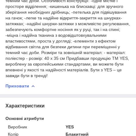
темний час доби. Особливості конструкції: -одне містке і
просторе відділення; -кишенька на блискавці: для зручного
зберігання необхідних дрібниць; -петелька для підвішування
на гачок; -легке та надійне відкриття-закриття на шнурках-
затяжках; -надійні шнурки-затяжки з можливістю регулювання,
забезпечують комфортне носіння як у руці, так і на спині;
-міцна і надійна тканина з водовідштовхувальними
властивостями, проста у догляді; -елементи з ефектом
відбивання світла для безпеки дитини при переміщенні у
темний час доби. Розміри та зовнішній матеріал: - матеріал:
поліестер - розмір: 40 х 35 см Придбавши продукцію TM YES,
вироблену за європейськими стандартами, ви можете бути
впевнені у якості та надійності матеріалів. Бути з YES – це
завжди бути в тренді!
Приховати
Характеристики
Основні атрибути
Виробник
YES
Колір
Блакитний