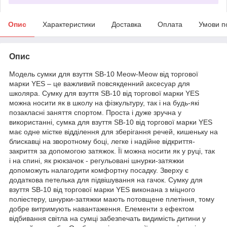
Опис
Характеристики
Доставка
Оплата
Умови п
Опис
Модель сумки для взуття SB-10 Meow-Meow від торгової
марки YES – це важливий повсякденний аксесуар для
школяра. Сумку для взуття SB-10 від торгової марки YES
можна носити як в школу на фізкультуру, так і на будь-які
позакласні заняття спортом. Проста і дуже зручна у
використанні, сумка для взуття SB-10 від торгової марки YES
має одне містке відділення для зберігання речей, кишеньку на
блискавці на зворотному боці, легке і надійне відкриття-
закриття за допомогою затяжок. Її можна носити як у руці, так
і на спині, як рюкзачок - регульовані шнурки-затяжки
допоможуть налагодити комфортну посадку. Зверху є
додаткова петелька для підвішування на гачок. Сумку для
взуття SB-10 від торгової марки YES виконана з міцного
поліестеру, шнурки-затяжки мають потовщене плетіння, тому
добре витримують навантаження. Елементи з ефектом
відбивання світла на сумці забезпечать видимість дитини у