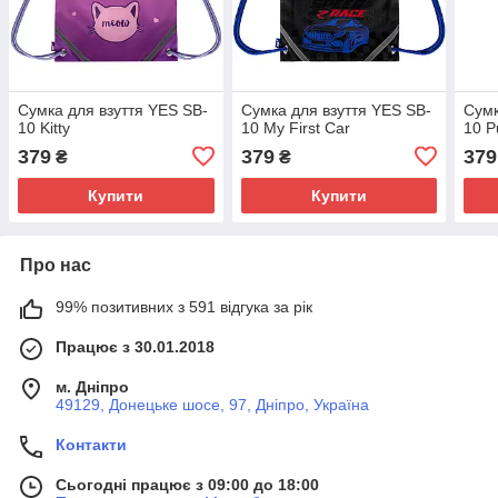
Сумка для взуття YES SB-
Сумка для взуття YES SB-
Сумк
10 Kitty
10 My First Car
10 P
379
379
379
₴
₴
Купити
Купити
Про нас
99% позитивних з 591 відгука за рік
Працює з 30.01.2018
м. Дніпро
49129, Донецьке шосе, 97, Дніпро, Україна
Контакти
Сьогодні працює з 09:00 до 18:00