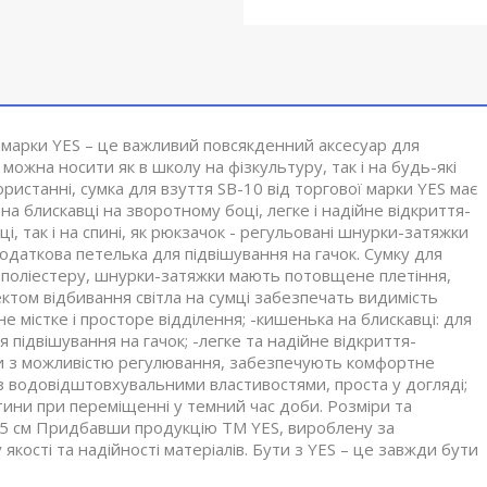
 марки YES – це важливий повсякденний аксесуар для
можна носити як в школу на фізкультуру, так і на будь-які
ористанні, сумка для взуття SB-10 від торгової марки YES має
на блискавці на зворотному боці, легке і надійне відкриття-
і, так і на спині, як рюкзачок - регульовані шнурки-затяжки
даткова петелька для підвішування на гачок. Сумку для
о поліестеру, шнурки-затяжки мають потовщене плетіння,
том відбивання світла на сумці забезпечать видимість
е містке і просторе відділення; -кишенька на блискавці: для
 підвішування на гачок; -легке та надійне відкриття-
ки з можливістю регулювання, забезпечують комфортне
ина з водовідштовхувальними властивостями, проста у догляді;
тини при переміщенні у темний час доби. Розміри та
 х 35 см Придбавши продукцію TM YES, вироблену за
кості та надійності матеріалів. Бути з YES – це завжди бути