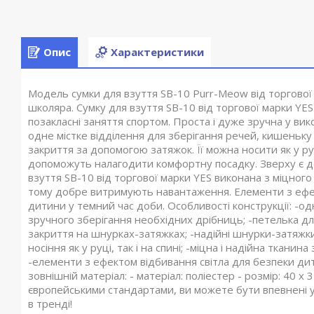
Опис
Характеристики
Модель сумки для взуття SB-10 Purr-Meow від торгової
школяра. Сумку для взуття SB-10 від торгової марки YES 
позакласні заняття спортом. Проста і дуже зручна у вик
одне містке відділення для зберігання речей, кишеньку 
закриття за допомогою затяжок. Її можна носити як у руц
допоможуть налагодити комфортну посадку. Зверху є до
взуття SB-10 від торгової марки YES виконана з міцног
тому добре витримують навантаження. Елементи з ефек
дитини у темний час доби. Особливості конструкції: -одн
зручного зберігання необхідних дрібниць; -петелька для
закриття на шнурках-затяжках; -надійні шнурки-затяж
носіння як у руці, так і на спині; -міцна і надійна ткан
-елементи з ефектом відбивання світла для безпеки ди
зовнішній матеріал: - матеріал: поліестер - розмір: 40
європейськими стандартами, ви можете бути впевнені у я
в тренді!