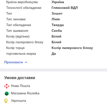
Країна виробництва
Україна
Технології обкладинки
Глянсовий ВДЛ
Тип
Зошит
Тип линовки
Лінія
Тип обкладинки
Тверда
Тип зшивання
Скоба
Колір (відтінки)
Білий
Колір паперового блоку
Білий
Колір торця
Колір паперового блоку
торговельна марка
Да
Приховати
Умови доставки
Нова Пошта
Магазини Rozetka
Укрпошта