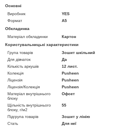
Основні
Виробник
YES
Формат
A5
Обкладинка
Матеріал обкладинки
Картон
Користувальницькі характеристики
Група товарів
Зошит шкільний
Для дівчаток
Да
Кількість аркушів
12 лист.
Колекція
Pusheen
Ліцензія
Pusheen
Ліцензія/Колекція
Pusheen
Матеріал внутрішнього
Офсет
блоку
Щільність внутрішнього
55
блоку, г/м2
Підгрупа товарів
Зошит у лінію
Стать
Для неї