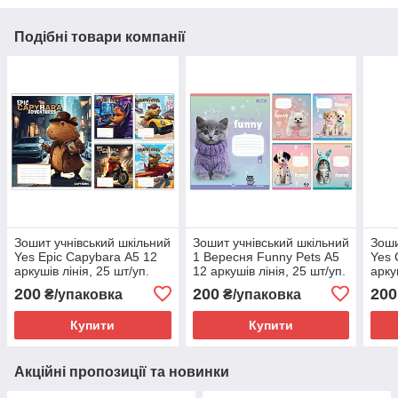
Подібні товари компанії
Зошит учнівський шкільний
Зошит учнівський шкільний
Зоши
Yes Epic Capybara А5 12
1 Вересня Funny Pets А5
Yes 
аркушів лінія, 25 шт/уп.
12 аркушів лінія, 25 шт/уп.
арку
200
200
200
₴/упаковка
₴/упаковка
Купити
Купити
Акційні пропозиції та новинки