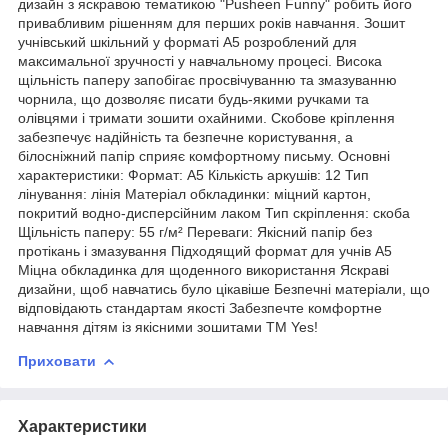
дизайн з яскравою тематикою "Pusheen Funny" робить його
привабливим рішенням для перших років навчання. Зошит
учнівський шкільний у форматі А5 розроблений для
максимальної зручності у навчальному процесі. Висока
щільність паперу запобігає просвічуванню та змазуванню
чорнила, що дозволяє писати будь-якими ручками та
олівцями і тримати зошити охайними. Скобове кріплення
забезпечує надійність та безпечне користування, а
білосніжний папір сприяє комфортному письму. Основні
характеристики: Формат: А5 Кількість аркушів: 12 Тип
лінування: лінія Матеріал обкладинки: міцний картон,
покритий водно-дисперсійним лаком Тип скріплення: скоба
Щільність паперу: 55 г/м² Переваги: Якісний папір без
протікань і змазування Підходящий формат для учнів А5
Міцна обкладинка для щоденного використання Яскраві
дизайни, щоб навчатись було цікавіше Безпечні матеріали, що
відповідають стандартам якості Забезпечте комфортне
навчання дітям із якісними зошитами ТМ Yes!
Приховати
Характеристики