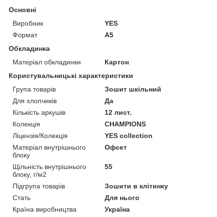
Основні
Виробник
YES
Формат
A5
Обкладинка
Матеріал обкладинки
Картон
Користувальницькі характеристики
Група товарів
Зошит шкільний
Для хлопчиків
Да
Кількість аркушів
12 лист.
Колекція
CHAMPIONS
Ліцензія/Колекція
YES collection
Матеріал внутрішнього
Офсет
блоку
Щільність внутрішнього
55
блоку, г/м2
Підгрупа товарів
Зошити в клітинку
Стать
Для нього
Країна виробництва
Україна