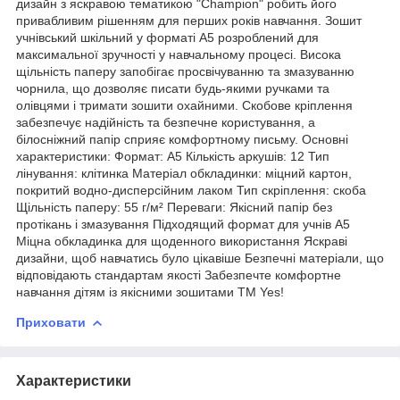
дизайн з яскравою тематикою "Champion" робить його
привабливим рішенням для перших років навчання. Зошит
учнівський шкільний у форматі А5 розроблений для
максимальної зручності у навчальному процесі. Висока
щільність паперу запобігає просвічуванню та змазуванню
чорнила, що дозволяє писати будь-якими ручками та
олівцями і тримати зошити охайними. Скобове кріплення
забезпечує надійність та безпечне користування, а
білосніжний папір сприяє комфортному письму. Основні
характеристики: Формат: А5 Кількість аркушів: 12 Тип
лінування: клітинка Матеріал обкладинки: міцний картон,
покритий водно-дисперсійним лаком Тип скріплення: скоба
Щільність паперу: 55 г/м² Переваги: Якісний папір без
протікань і змазування Підходящий формат для учнів А5
Міцна обкладинка для щоденного використання Яскраві
дизайни, щоб навчатись було цікавіше Безпечні матеріали, що
відповідають стандартам якості Забезпечте комфортне
навчання дітям із якісними зошитами ТМ Yes!
Приховати
Характеристики