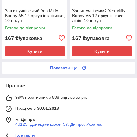
Зошит учнівський Yes Miffy
Зошит учнівський Yes Miffy
Bunny А5 12 аркушів клітинка,
Bunny А5 12 аркушів коса
10 шт/уп
лінія, 10 шт/уп
Готово до відправки
Готово до відправки
167
167
₴/упаковка
₴/упаковка
Купити
Купити
Показати ще
Про нас
99% позитивних з 588 відгуків за рік
Працює з 30.01.2018
м. Дніпро
49129, Донецьке шосе, 97, Дніпро, Україна
Контакти