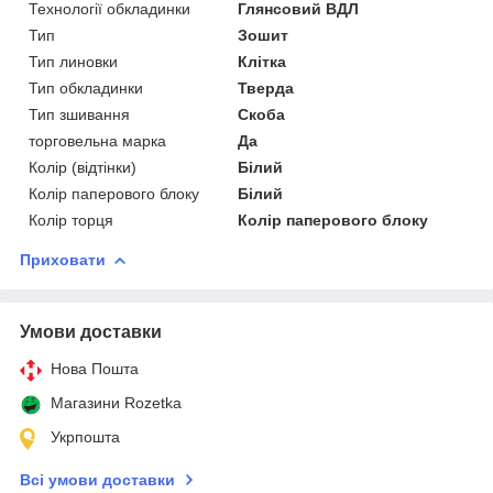
Технології обкладинки
Глянсовий ВДЛ
Тип
Зошит
Тип линовки
Клітка
Тип обкладинки
Тверда
Тип зшивання
Скоба
торговельна марка
Да
Колір (відтінки)
Білий
Колір паперового блоку
Білий
Колір торця
Колір паперового блоку
Приховати
Умови доставки
Нова Пошта
Магазини Rozetka
Укрпошта
Всі умови доставки