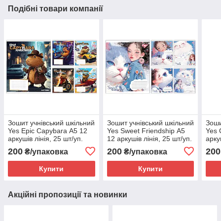
Подібні товари компанії
Зошит учнівський шкільний
Зошит учнівський шкільний
Зоши
Yes Epic Capybara А5 12
Yes Sweet Friendship А5
Yes 
аркушів лінія, 25 шт/уп.
12 аркушів лінія, 25 шт/уп.
арку
200
200
200
₴/упаковка
₴/упаковка
Купити
Купити
Акційні пропозиції та новинки