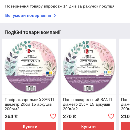
Повернення товару впродовж 14 днів за рахунок покупця
Всі умови повернення
Подібні товари компанії
Папір акварельний SANTI
Папір акварельний SANTI
Папі
діаметр 20см 15 аркушів
діаметр 25см 15 аркушів
діам
200г/м2
200г/м2
200г
264
270
210
₴
₴
Купити
Купити