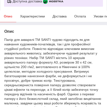
Доступна доставка
Опис
Характеристики
Доставка
Оплата
Умови п
Опис
Папір для акварелі ТМ SANTI чудово підходить як для
навчання художників-початківців, так і для професійної
студійної роботи. Повністю відповідає ключовим вимогам
акварельного живопису, забезпечуючи чудовий результат у
різних техніках. Набір ТМ SANTI містить 10 аркушів
акварельного паперу формату А3, розміром 30 х 42 см,
щільністю 200 г/м2, виготовленого в Німеччині зі 100%
целюлози, методом холодного пресування. Витримує
багатошарове нанесення фарби, не деформується і не
просвічує, добре тримає колір. Текстурована,
середньозерниста поверхня паперу дозволяє створювати
цікаві ефекти та переходи, а її білий колір забезпечує точну
передачу відтінків та насиченість фарб. Однією з переваг
паперу є його безкислотний склад, який запобігає вицвітанню
малюнка, завдяки цьому ваші роботи збережуть яскравість та