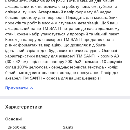
насиченість кольорів довгі роки. Оптимальний для різних
акварельних технік, включаючи роботу пензлем, губкою та
олівцем, тушшю. Акварельний папір формату А3 надає
більше простору для творчості. Підходить для масштабних
проектів та робіт із високим ступенем деталізації. Щоб ваш
акварельний папір ТМ SANTI потрапив до вас в ідеальному
стані, кожен набір упаковується у прозорий та міцний пакет.
Колекція паперу для акварелі ТМ SANTI представлена в
різних форматах та варіаціях, що дозволяє підібрати
ідеальний варіант для будь-яких творчих завдань. Основні
характеристики паперу для акварелі ТМ SANTI: - розмір А3
(30 х 42 см) - щільність паперу 200 г/м2 - кількість 10 аркушів -
склад 100% целюлоза - середньозерниста текстура - колір:
білий - метод виготовлення: холодне пресування Папір для
акварелі ТМ SANTI – основа для ваших шедеврів!
Приховати
Характеристики
Основні
Виробник
Santi