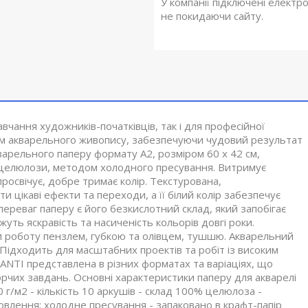
У компанії підключені електр
не покидаючи сайту.
вчання художників-початківців, так і для професійної
гам акварельного живопису, забезпечуючи чудовий результат
кварельного паперу формату А2, розміром 60 х 42 см,
% целюлози, методом холодного пресування. Витримує
освічує, добре тримає колір. Текстурована,
цікаві ефекти та переходи, а її білий колір забезпечує
 переваг паперу є його безкислотний склад, який запобігає
ть яскравість та насиченість кольорів довгі роки.
и роботу пензлем, губкою та олівцем, тушшю. Акварельний
 Підходить для масштабних проектів та робіт із високим
SANTI представлена в різних форматах та варіаціях, що
орчих завдань. Основні характеристики паперу для акварелі
0 г/м2 - кількість 10 аркушів - склад 100% целюлоза -
товлення: холодне пресування - запаковано в крафт-папір