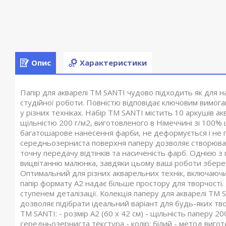
Опис
Характеристики
Папір для акварелі ТМ SANTI чудово підходить як для на
студійної роботи. Повністю відповідає ключовим вимо
у різних техніках. Набір ТМ SANTI містить 10 аркушів а
щільністю 200 г/м2, виготовленого в Німеччині зі 100
багатошарове нанесення фарби, не деформується і не пр
середньозерниста поверхня паперу дозволяє створювати 
точну передачу відтінків та насиченість фарб. Однією з
вицвітанню малюнка, завдяки цьому ваші роботи збережу
Оптимальний для різних акварельних технік, включаюч
папір формату А2 надає більше простору для творчості.
ступенем деталізації. Колекція паперу для акварелі ТМ 
дозволяє підібрати ідеальний варіант для будь-яких тв
ТМ SANTI: - розмір А2 (60 х 42 см) - щільність паперу 20
середньозерниста текстура - колір: білий - метод виго