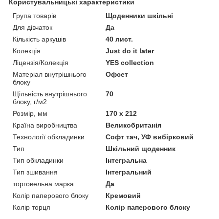
Користувальницькі характеристики
Група товарів
Щоденники шкільні
Для дівчаток
Да
Кількість аркушів
40 лист.
Колекція
Just do it later
Ліцензія/Колекція
YES collection
Матеріал внутрішнього
Офсет
блоку
Щільність внутрішнього
70
блоку, г/м2
Розмір, мм
170 х 212
Країна виробництва
Великобританія
Технології обкладинки
Софт тач, УФ вибірковий
Тип
Шкільний щоденник
Тип обкладинки
Інтегральна
Тип зшивання
Інтегральний
торговельна марка
Да
Колір паперового блоку
Кремовий
Колір торця
Колір паперового блоку