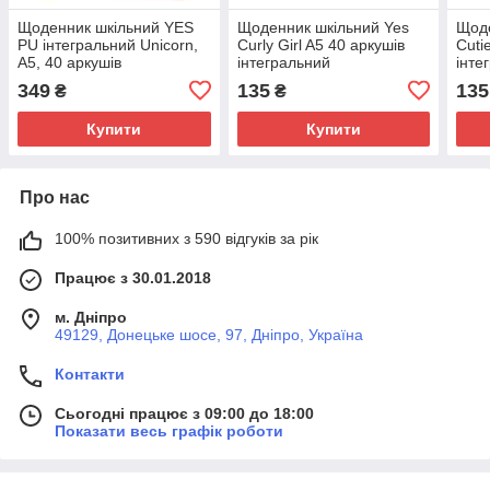
Щоденник шкільний YES
Щоденник шкільний Yes
Щоде
PU інтегральний Unicorn,
Curly Girl A5 40 аркушів
Cuti
А5, 40 аркушів
інтегральний
інте
349
135
135
₴
₴
Купити
Купити
Про нас
100% позитивних з 590 відгуків за рік
Працює з 30.01.2018
м. Дніпро
49129, Донецьке шосе, 97, Дніпро, Україна
Контакти
Сьогодні працює з 09:00 до 18:00
Показати весь графік роботи