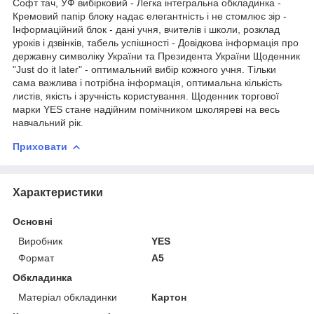
Софт тач, УФ вибірковий - Легка інтегральна обкладинка -
Кремовий папір блоку надає елегантність і не стомлює зір -
Інформаційний блок - дані учня, вчителів і школи, розклад
уроків і дзвінків, табель успішності - Довідкова інформація про
державну символіку України та Президента України Щоденник
"Just do it later" - оптимальний вибір кожного учня. Тільки
сама важлива і потрібна інформація, оптимальна кількість
листів, якість і зручність користування. Щоденник торгової
марки YES стане надійним помічником школяреві на весь
навчальний рік.
Приховати
Характеристики
Основні
Виробник
YES
Формат
A5
Обкладинка
Матеріал обкладинки
Картон