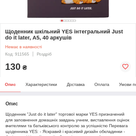
Щоденник шкільний YES інтегральний Just
do it later, А5, 40 аркушів
Немає в наявності
Код: 911565
Роздріб
130
₴
Опис
Характеристики
Доставка
Оплата
Умови п
Опис
Щоденник "Just do it later" торгової марки YES призначений
для заповнення домашніх завдань учнем, виставлення оцінок
вчителями та батьківського контролю за успішністю Перевага
щоденника YES: - Яскравий і красивий дизайн обкладинки -