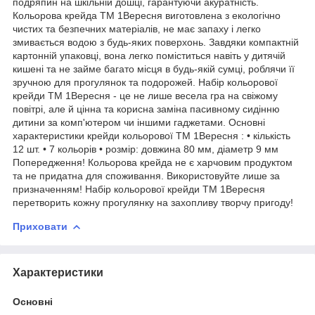
подряпин на шкільній дошці, гарантуючи акуратність.
Кольорова крейда ТМ 1Вересня виготовлена з екологічно
чистих та безпечних матеріалів, не має запаху і легко
змивається водою з будь-яких поверхонь. Завдяки компактній
картонній упаковці, вона легко поміститься навіть у дитячій
кишені та не займе багато місця в будь-якій сумці, роблячи її
зручною для прогулянок та подорожей. Набір кольорової
крейди ТМ 1Вересня - це не лише весела гра на свіжому
повітрі, але й цінна та корисна заміна пасивному сидінню
дитини за комп'ютером чи іншими гаджетами. Основні
характеристики крейди кольорової ТМ 1Вересня : • кількість
12 шт. • 7 кольорів • розмір: довжина 80 мм, діаметр 9 мм
Попередження! Кольорова крейда не є харчовим продуктом
та не придатна для споживання. Використовуйте лише за
призначенням! Набір кольорової крейди ТМ 1Вересня
перетворить кожну прогулянку на захопливу творчу пригоду!
Приховати
Характеристики
Основні