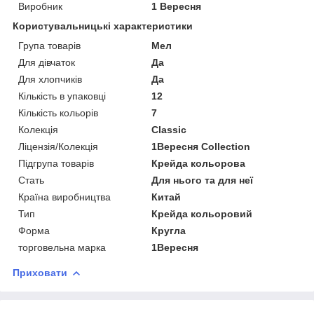
Виробник
1 Вересня
Користувальницькі характеристики
Група товарів
Мел
Для дівчаток
Да
Для хлопчиків
Да
Кількість в упаковці
12
Кількість кольорів
7
Колекція
Classic
Ліцензія/Колекція
1Вересня Collection
Підгрупа товарів
Крейда кольорова
Стать
Для нього та для неї
Країна виробництва
Китай
Тип
Крейда кольоровий
Форма
Кругла
торговельна марка
1Вересня
Приховати