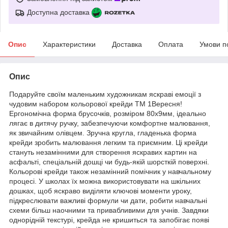
Доступна доставка
Опис
Характеристики
Доставка
Оплата
Умови п
Опис
Подаруйте своїм маленьким художникам яскраві емоції з
чудовим набором кольорової крейди ТМ 1Вересня!
Ергономічна форма брусочків, розміром 80х9мм, ідеально
лягає в дитячу ручку, забезпечуючи комфортне малювання,
як звичайним олівцем. Зручна кругла, гладенька форма
крейди зробить малювання легким та приємним. Ці крейди
стануть незамінними для створення яскравих картин на
асфальті, спеціальній дошці чи будь-якій шорсткій поверхні.
Кольорові крейди також незамінний помічник у навчальному
процесі. У школах їх можна використовувати на шкільних
дошках, щоб яскраво виділяти ключові моменти уроку,
підкреслювати важливі формули чи дати, робити навчальні
схеми більш наочними та привабливими для учнів. Завдяки
однорідній текстурі, крейда не кришиться та запобігає появі