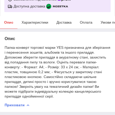
Доступна доставка
Опис
Характеристики
Доставка
Оплата
Умови п
Опис
Папка-конверт торгової марки YES призначена для зберігання
і перенесення зошитів, альбомів та іншого приладдя.
Допоможе зберегти приладдя в акуратному стані, захистить
від попадання пилу та вологи. Оцініть переваги папки-
конверту: - Формат: А4; - Розмір: 33 х 24 см; - Матеріал:
пластик, товщиною 0,2 мм; - Фіксується у закритому стані
пластиковою кнопкою. Самостійно складаючи шкільне
приладдя, дитині просто і зручно користуватися такою
папкою! Зверніть увагу на тематичний дизайн папки! Ви
можете підібрати індивідуальну колекцію канцелярського
приладдя однойменної серії.
Приховати