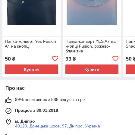
Папка-конверт Yes Fusion
Папка-конверт YES A7 на
Папк
А4 на кнопці
кнопці Fusion, рожево-
Shad
блакитна
50
33
50
₴
₴
Купити
Купити
Про нас
99% позитивних з 588 відгуків за рік
Працює з 30.01.2018
м. Дніпро
49129, Донецьке шосе, 97, Дніпро, Україна