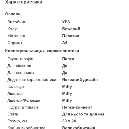
Характеристики
Основні
Виробник
YES
Колір
Бежевий
Матеріал
Пластик
Формат
A4
Користувальницькі характеристики
Група товарів
Папки
Для дівчаток
Да
Для хлопчиків
Да
Додаткові характеристики
Яскравий дизайн
Колекція
Miffy
Ліцензія
Miffy
Ліцензія/Колекція
Miffy
Підгрупа товарів
Папки-конверт
Стать
Для нього та для неї
Розмір, см
33 х 24
Країна виробництва
Великобританія