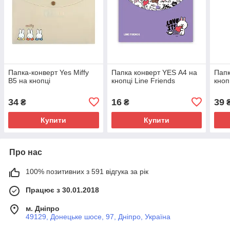
Папка-конверт Yes Miffy
Папка конверт YES А4 на
Папк
В5 на кнопці
кнопці Line Friends
кноп
34
16
39
₴
₴
Купити
Купити
Про нас
100% позитивних з 591 відгука за рік
Працює з 30.01.2018
м. Дніпро
49129, Донецьке шосе, 97, Дніпро, Україна