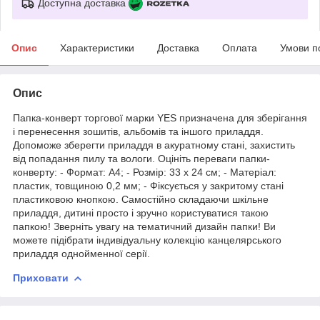
Доступна доставка
Опис
Характеристики
Доставка
Оплата
Умови п
Опис
Папка-конверт торгової марки YES призначена для зберігання
і перенесення зошитів, альбомів та іншого приладдя.
Допоможе зберегти приладдя в акуратному стані, захистить
від попадання пилу та вологи. Оцініть переваги папки-
конверту: - Формат: А4; - Розмір: 33 х 24 см; - Матеріал:
пластик, товщиною 0,2 мм; - Фіксується у закритому стані
пластиковою кнопкою. Самостійно складаючи шкільне
приладдя, дитині просто і зручно користуватися такою
папкою! Зверніть увагу на тематичний дизайн папки! Ви
можете підібрати індивідуальну колекцію канцелярського
приладдя однойменної серії.
Приховати