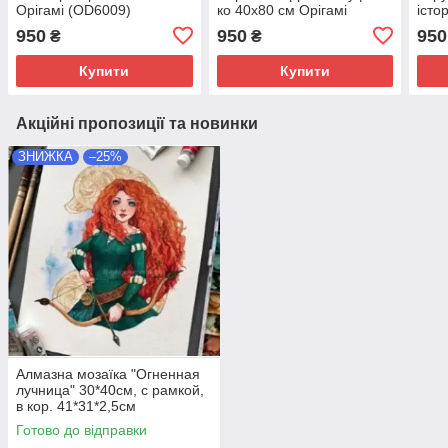
Орігамі (OD6009)
ко 40х80 см Орігамі
істо
(OD6011)
40х8
950
950
950
₴
₴
(OD
Купити
Купити
Акційні пропозиції та новинки
ЗНИЖКА
–25%
Алмазна мозаїка "Огненная
лучница" 30*40см, с рамкой,
в кор. 41*31*2,5см
Готово до відправки