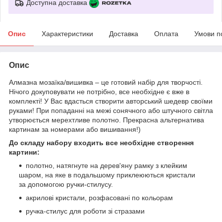
Доступна доставка
Опис
Характеристики
Доставка
Оплата
Умови п
Опис
Алмазна мозаїка/вишивка – це готовий набір для творчості.
Нічого докуповувати не потрібно, все необхідне є вже в
комплекті! У Вас вдасться створити авторський шедевр своїми
руками! При попаданні на межі сонячного або штучного світла
утворюється мерехтливе полотно. Прекрасна альтернатива
картинам за номерами або вишивання!)
До складу набору входить все необхідне створення
картини:
полотно, натягнуте на дерев'яну рамку з клейким
шаром, на яке в подальшому приклеюються кристали
за допомогою ручки-стилусу.
акрилові кристали, розфасовані по кольорам
ручка-стилус для роботи зі стразами